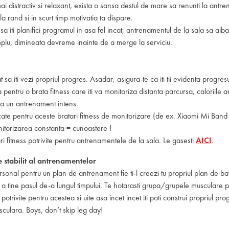
 distractiv si relaxant, exista o sansa destul de mare sa renunti la antre
a rand si in scurt timp motivatia ta dispare.
 iti planifici programul in asa fel incat, antrenamentul de la sala sa aiba 
emplu, dimineata devreme inainte de a merge la serviciu.
sa iti vezi propriul progres. Asadar, asigura-te ca iti tii evidenta progres
pentru o brata fitness care iti va monitoriza distanta parcursa, caloriile ar
pa un antrenament intens.
icate pentru aceste bratari fitness de monitorizare (de ex. Xiaomi Mi Band 
onitorizarea constanta = cunoastere !
i fitness potrivite pentru antrenamentele de la sala. Le gasesti
AICI
.
stabilit al antrenamentelor
rsonal pentru un plan de antrenament fie ti-l creezi tu propriul plan de ba
de a tine pasul de-a lungul timpului. Te hotarasti grupa/grupele musculare 
ile potrivite pentru acestea si uite asa incet incet iti poti construi propriul
sculara. Boys, don’t skip leg day!