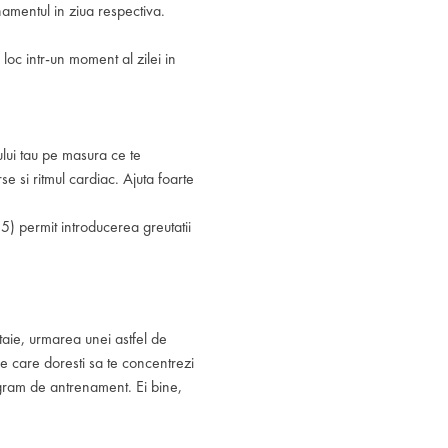
namentul in ziua respectiva.
loc intr-un moment al zilei in
ului tau pe masura ce te
se si ritmul cardiac. Ajuta foarte
5) permit introducerea greutatii
taie, urmarea unei astfel de
pe care doresti sa te concentrezi
 program de antrenament. Ei bine,