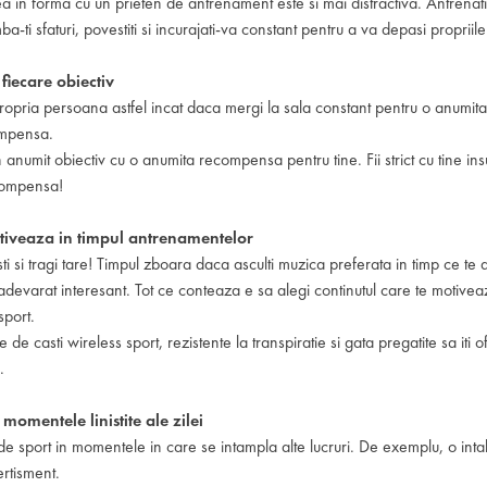
a in forma cu un prieten de antrenament este si mai distractiva. Antrenat
ba-ti sfaturi, povestiti si incurajati-va constant pentru a va depasi propriile 
iecare obiectiv
propria persoana astfel incat daca mergi la sala constant pentru o anumi
compensa.
anumit obiectiv cu o anumita recompensa pentru tine. Fii strict cu tine insut
ecompensa!
otiveaza in timpul antrenamentelor
sti si tragi tare! Timpul zboara daca asculti muzica preferata in timp ce te 
adevarat interesant. Tot ce conteaza e sa alegi continutul care te motiveaz
sport.
ie de casti wireless sport, rezistente la transpiratie si gata pregatite sa it
.
n momentele linistite ale zilei
a de sport in momentele in care se intampla alte lucruri. De exemplu, o inta
ertisment.