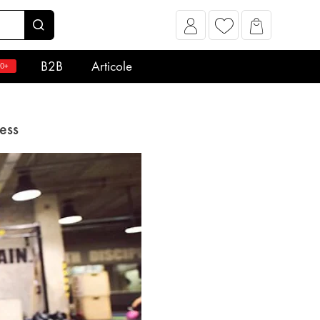
B2B
Articole
0+
ness