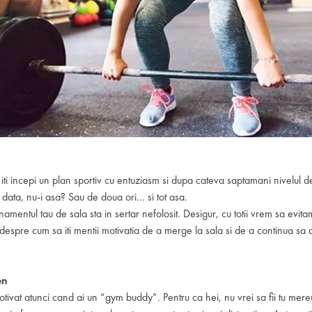
iti incepi un plan sportiv cu entuziasm si dupa cateva saptamani nivelul d
 data, nu-i asa? Sau de doua ori… si tot asa.
amentul tau de sala sta in sertar nefolosit. Desigur, cu totii vrem sa evit
i despre cum sa iti mentii motivatia de a merge la sala si de a continua sa
en
otivat atunci cand ai un “gym buddy”. Pentru ca hei, nu vrei sa fii tu mer