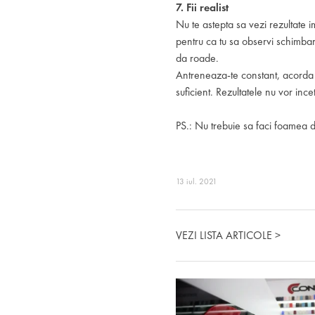
7. Fii realist
Nu te astepta sa vezi rezultate 
pentru ca tu sa observi schimbar
da roade.
Antreneaza-te constant, acorda o
suficient. Rezultatele nu vor inc
PS.: Nu trebuie sa faci foamea d
13 iul. 2021
VEZI LISTA ARTICOLE >