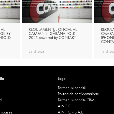
 AL
REGULAMENTUL OFICIAL AL
REGULA
AGE BY
CAMPANIEI GĂRÂNA FOLK
CAMPAN
UNTOLD
2026 powered by CONTAKT
IPHONE
CONTA
24 iul. 2026
13 iul. 20
ile
Legal
Termeni si conditii
Politica de confidentialitate
d
Termeni si conditii CRM
A.N.P.C
noastre
A.N.P.C. - S.A.L.