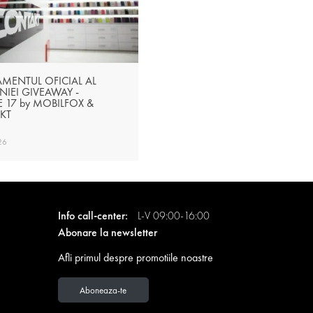
MENTUL OFICIAL AL
IEI GIVEAWAY -
 17 by MOBILFOX &
KT
26
Info call-center:
L-V 09:00-16:00
Abonare la newsletter
Afli primul despre promotiile noastre
Aboneaza-te