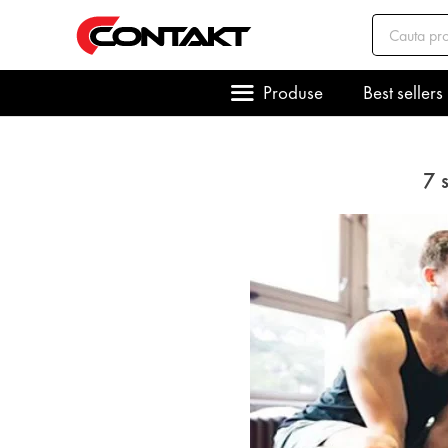
Produse
Best sellers
7 s