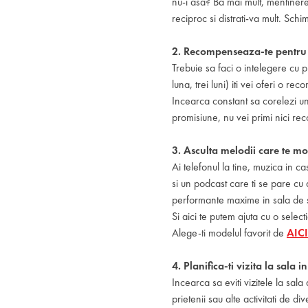
nu-i asa? Ba mai mult, mentinere
reciproc si distrati-va mult. Schim
2. Recompenseaza-te pentru f
Trebuie sa faci o intelegere cu 
luna, trei luni) iti vei oferi o re
Incearca constant sa corelezi un 
promisiune, nu vei primi nici r
3. Asculta melodii care te m
Ai telefonul la tine, muzica in ca
si un podcast care ti se pare cu 
performante maxime in sala de 
Si aici te putem ajuta cu o select
Alege-ti modelul favorit de
AICI
4. Planifica-ti vizita la sala i
Incearca sa eviti vizitele la sal
prietenii sau alte activitati de div