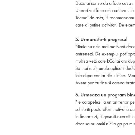
Daca ai sanse da a face ceva mai
Uneori vei face asta cateva zile l
Tocmai de asta, iti recomandam sa
care ai putine activitati. De ex
5. Urmareste-ti progresul
Nimic nu este mai motivant decat 
antrenezi. De exemplu, poti opta 
mult sa vezi cate kCal ai ars du
Ba mai mult, unele aplicatii ded
tale dupa cantaririle zilnice. M
Avem pentru tine si cateva bratar
6. Urmeaza un program bine 
Fie ca apelezi la un antrenor pe
schite iti poate oferi motivatia 
in fiecare zi, iti gasesti exerciti
doar sa nu omiti nici o grupa mu