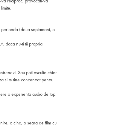
i-va reciproc, provocati-va
limite.
ta perioada (doua saptamani, o
i, daca nu-ti tii propria
antrenezi. Sau poti asculta chiar
a si te tine concentrat pentru
i ofere o experienta audio de top.
lnire, o cina, o seara de film cu