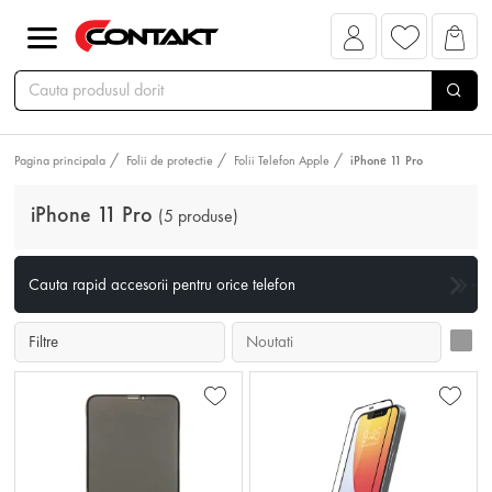
Pagina principala
Folii de protectie
Folii Telefon Apple
iPhone 11 Pro
iPhone 11 Pro
(5 produse)
Cauta rapid accesorii pentru orice telefon
Filtre
Noutati