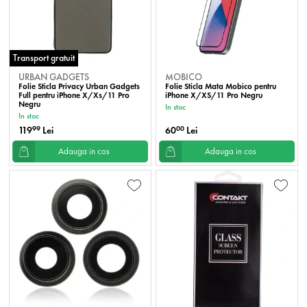
Transport gratuit
URBAN GADGETS
MOBICO
Folie Sticla Privacy Urban Gadgets
Folie Sticla Mata Mobico pentru
Full pentru iPhone X/Xs/11 Pro
iPhone X/XS/11 Pro Negru
Negru
In stoc
In stoc
119
Lei
60
Lei
99
00
Adauga in cos
Adauga in cos