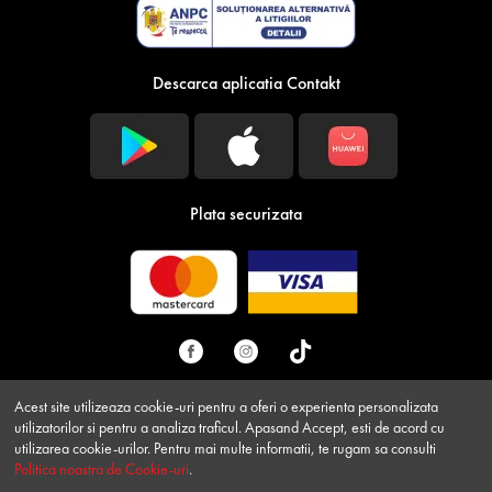
Descarca aplicatia Contakt
Plata securizata
Acest site utilizeaza cookie-uri pentru a oferi o experienta personalizata
utilizatorilor si pentru a analiza traficul. Apasand Accept, esti de acord cu
© Contakt.ro 2026 - Toate drepturile rezervate CONTAKT
utilizarea cookie-urilor. Pentru mai multe informatii, te rugam sa consulti
EXPRESS LOGISTIK SA RO33220770 J2014001351359 Strada
Politica noastra de Cookie-uri
.
XI, 3-5, 1, Sag, Timis