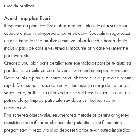
usor de realizat.
Acord timp planificarii
Respectarea planificarii si elaborarea unui plan detaliat sunt doua
aspecte critice in atingerea oricarui obiectiv. Specialistii sugereaza
ca este important sa analizezi cum vei aborda schimbarea dorita,
inclusiv pasii pe care ii vei urma si modurile prin care vei mentine
perseverenta.
Crearea unui plan scris detaliat este esentiala deoarece te ajuta sa
gandesti strategiile pe care le vei utiliza cand intampini provocari.
Daca nu ai un plan si te confrunti cu obstacole, s-ar putea sa renunti
rapid. De exemplu, daca obiectivul tau este sa alergi de trei ori pe
saptamana, ar fi util sa ai in vedere ce vei face in cazul in care nu
poti sa alergi timp de patru zile sau daca esti bolnav sau te
accidentezi.
Prin scrierea obiectivului, enumerarea metodelor pentru atingerea
acestuia si identificarea obstacolelor potentiale, vei fi mai bine
pregatit sa-ti tii rezolutia si sa depasesti orice te-ar putea impiedica.