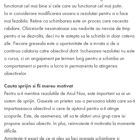
functionat cel mai bine si cele care au functionat cel mai putin.
Ia in considerare modificarea usoara a rezolutiei pentru a o face
mai fezabila. Retine ca schimbarea este un proces care necesita
rabdare. Obiceiurile nesanatoase sau nedorite au nevoie de timp
pentru a se dezvolta, deci nu te astepta sa le schimbi in doar cateva
zile. Fiecare greseala este o oportunitate de a invata si de a
continua calatoria catre obiectivul dorit. Incheiarea rezolutiei nu este
o cursa, ci un angajament pe termen lung pentru a schimba un
comportament si pentru a lucra in permanenta la atingerea
obiectivelor.
Cauta sprijin si fii mereu motivat
Pentru a-ti mentine rezolutiile de Anul Nou, este important sa ai un
sistem de sprijin. Gaseste un prieten sau o persoana iubita care sa-ti
impartaseasca obiectivul si cere-le ajutorul pentru a-ti atinge
scopurile. Este, de asemenea, util sa te alaturi unui grup care isi
propune acelasi obiectiv. In plus, reinnoieste-ti motivatia la momente
dificile.
Aminteste-ti exact de ce ai ales sa faci aceasta schimbare si