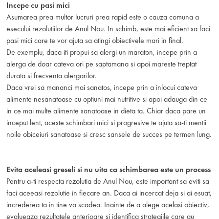
Incepe cu pasi mici
Asumarea prea multor lucruri prea rapid este o cauza comuna a
esecului rezolutiilor de Anul Nou. In schimb, este mai eficient sa faci
pasi mici care te vor ajuta sa atingi obiectivele mari in final.
De exemplu, daca iti propui sa alergi un maraton, incepe prin a
alerga de doar cateva ori pe saptamana si apoi mareste treptat
durata si frecventa alergarilor.
Daca vrei sa mananci mai sanatos, incepe prin a inlocui cateva
alimente nesanatoase cu optiuni mai nutritive si apoi adauga din ce
in ce mai multe alimente sanatoase in dieta ta. Chiar daca pare un
inceput lent, aceste schimbari mici si progresive te ajuta sa-ti mentii
noile obiceiuri sanatoase si cresc sansele de succes pe termen lung.
Evita aceleasi greseli si nu uita ca schimbarea este un process
Pentru a-ti respecta rezolutia de Anul Nou, este important sa eviti sa
faci aceeasi rezolutie in fiecare an. Daca ai incercat deja si ai esuat,
increderea ta in tine va scadea. Inainte de a alege acelasi obiectiv,
evalueaza rezultatele anterioare si identifica strategiile care au