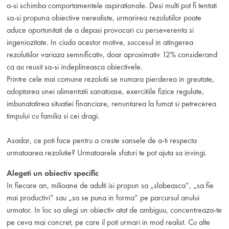
a-si schimba comportamentele aspirationale. Desi multi pot fi tentati
sa-si propuna obiective nerealiste, urmarirea rezolutiilor poate
aduce oportunitati de a depasi provocari cu perseverenta si
ingeniozitate. In ciuda acestor motive, succesul in atingerea
rezolutiilor variaza semnificativ, doar aproximativ 12% considerand
ca au reusit sa-si indeplineasca obiectivele.
Printre cele mai comune rezolutii se numara pierderea in greutate,
adoptarea unei alimentatii sanatoase, exercitiile fizice regulate,
imbunatatirea situatiei financiare, renuntarea la fumat si petrecerea
timpului cu familia si cei dragi.
Asadar, ce poti face pentru a creste sansele de a-ti respecta
urmatoarea rezolutie? Urmatoarele sfaturi te pot ajuta sa invingi.
Alegeti un obiectiv specific
In fiecare an, milioane de adulti isi propun sa „slabeasca”, „sa fie
mai productivi” sau „sa se puna in forma” pe parcursul anului
urmator. In loc sa alegi un obiectiv atat de ambiguu, concentreaza-te
pe ceva mai concret, pe care il poti urmari in mod realist. Cu alte