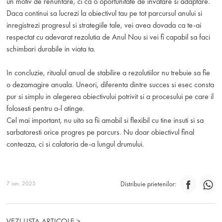
un motiv de renuntare, ci ca o oportunitate de invatare si adaptare.
Daca continui sa lucrezi la obiectivul tau pe tot parcursul anului si
inregistrezi progresul si strategiile tale, vei avea dovada ca te-ai
respectat cu adevarat rezolutia de Anul Nou si vei fi capabil sa faci
schimbari durabile in viata ta.
In concluzie, ritualul anual de stabilire a rezolutiilor nu trebuie sa fie
o dezamagire anuala. Uneori, diferenta dintre succes si esec consta
pur si simplu in alegerea obiectivului potrivit si a procesului pe care il
folosesti pentru a-l atinge.
Cel mai important, nu uita sa fii amabil si flexibil cu tine insuti si sa
sarbatoresti orice progres pe parcurs. Nu doar obiectivul final
conteaza, ci si calatoria de-a lungul drumului.
7 ian. 2025
Distribuie prietenilor:
VEZI LISTA ARTICOLE >