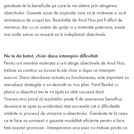
gandeste-te la beneficiile pe care le vei obtine prin atingerea
obiectivului. Gaseste surse de inspiratie care sa te motiveze si sa iti
aminteasca de scopul tau. Rezolutiile de Anul Nou pot fi dificil de
mentinut, dar cu un sistem de sprijin si o motivatie puternica, exista
mai multe sanse sa reusesti sa iti indeplinesti obiectivele.
Nu te da batut, chiar daca intampini dificultati
Pentru a-ti mentine motivatia si a-ti atinge obiectivele de Anul Nou,
trebuie sa continui sa lucrezi la ele chiar si dupa ce intampini
esecuri. Daca abordarea actuala nu functioneaza, este important sa
reevaluezi strategiile si sa dezvolti un nou plan. Fiind flexibil cu
planul si obiectivul tau te va ajuta sa obtii succesul dorit.
Tinerea unui jurnal al rezolutiilor poate fi de asemenea benefica,
deoarece te ajuta sa evidentiezi atat succesele cat si dificultatile
intalnite in procesul de urmarire a obiectivului. Gandeste-te la ceea
ce te face sa sovaiesti si gaseste modalitati eficiente pentru a face
fata acestor provocari. Intampinarea unui esec nu trebuie privita ca