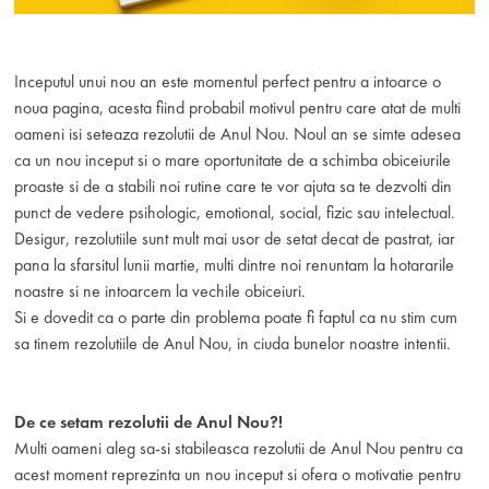
Inceputul unui nou an este momentul perfect pentru a intoarce o
noua pagina, acesta fiind probabil motivul pentru care atat de multi
oameni isi seteaza rezolutii de Anul Nou. Noul an se simte adesea
ca un nou inceput si o mare oportunitate de a schimba obiceiurile
proaste si de a stabili noi rutine care te vor ajuta sa te dezvolti din
punct de vedere psihologic, emotional, social, fizic sau intelectual.
Desigur, rezolutiile sunt mult mai usor de setat decat de pastrat, iar
pana la sfarsitul lunii martie, multi dintre noi renuntam la hotararile
noastre si ne intoarcem la vechile obiceiuri.
Si e dovedit ca o parte din problema poate fi faptul ca nu stim cum
sa tinem rezolutiile de Anul Nou, in ciuda bunelor noastre intentii.
De ce setam rezolutii de Anul Nou?!
Multi oameni aleg sa-si stabileasca rezolutii de Anul Nou pentru ca
acest moment reprezinta un nou inceput si ofera o motivatie pentru