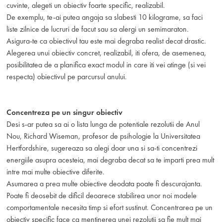
cuvinte, alegeti un obiectiv foarte specific, realizabil.
De exemplu, te-ai putea angaja sa slabesti 10 kilograme, sa faci
liste zilnice de lucruri de facut sau sa alergi un semimaraton.
Asigura-te ca obiectivul tau este mai degraba realist decat drastic.
Alegerea unui obiectiv concret, realizabil, iti ofera, de asemenea,
posibilitatea de a planifica exact modul in care iti vei atinge (si vei
respecta) obiectivul pe parcursul anului.
Concentreza pe un singur obiectiv
Desi s-ar putea sa ai o lista lunga de potentiale rezolutii de Anul
Nou, Richard Wiseman, profesor de psihologie la Universitatea
Hertfordshire, sugereaza sa alegi doar una si sa-ti concentrezi
energiile asupra acesteia, mai degraba decat sa te imparti prea mult
intre mai multe obiective diferite.
Asumarea a prea multe obiective deodata poate fi descurajanta.
Poate fi deosebit de dificil deoarece stabilirea unor noi modele
comportamentale necesita timp si efort sustinut. Concentrarea pe un
obiectiv specific face ca mentinerea unei rezolutii sa fie mult mai