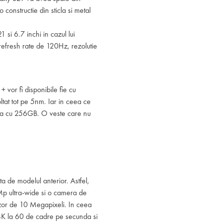
 constructie din sticla si metal
 si 6.7 inchi in cazul lui
fresh rate de 120Hz, rezolutie
 vor fi disponibile fie cu
at tot pe 5nm. Iar in ceea ce
cea cu 256GB. O veste care nu
 de modelul anterior. Astfel,
p ultra-wide si o camera de
zor de 10 Megapixeli. In ceea
4K la 60 de cadre pe secunda si