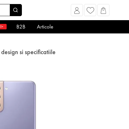
B2B
Articole
0+
sign si specificatiile