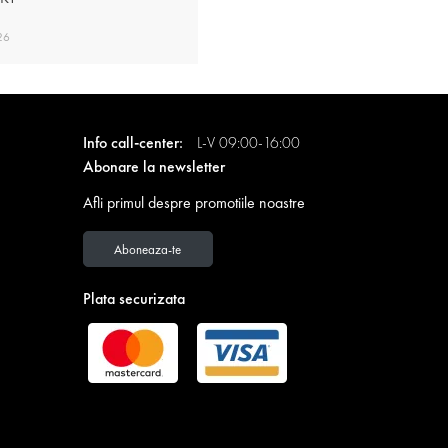
26
Info call-center:
L-V 09:00-16:00
Abonare la newsletter
Afli primul despre promotiile noastre
Aboneaza-te
Plata securizata
Descarca GRATUIT aplicatia Contakt!
Devino membru in Club Contakt si profita de reduceri
exclusive, online sau in magazine!