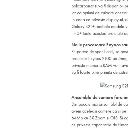
policarbonat si va fi disponibil p
iar ca optiuni de culoare acesta v
In ceea ce priveste display-ul, d
Galaxy S21+, ambele modele vin
FHD+ toate acestea protejate de 
Noile procesoare Exynos s
Pe partea de specificatii, se pas
procesor Exynos 2100 pe 5nm, f
priveste memoria RAM vom avea 
va fi foarte bine primita de cat
Ansamblu de camere fara im
Din pacate nici ansamblul de ca
avem aceleasi camere ca si pe
64Mp cu 3X Zoom si OIS. Si cam
ce priveste capacitatile de fil