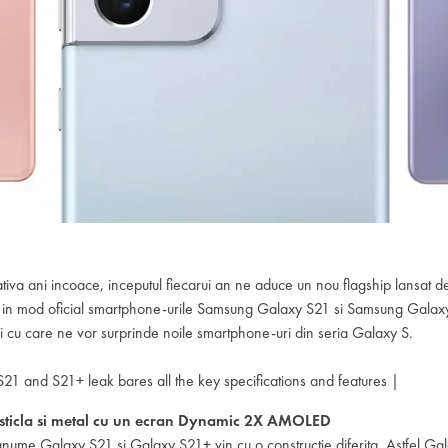
tiva ani incoace, inceputul fiecarui an ne aduce un nou flagship lansat d
sa in mod oficial smartphone-urile Samsung Galaxy S21 si Samsung Gala
e noi cu care ne vor surprinde noile smartphone-uri din seria Galaxy S.
 sticla si metal cu un ecran Dynamic 2X AMOLED
ume Galaxy S21 si Galaxy S21+ vin cu o constructie diferita. Astfel Ga