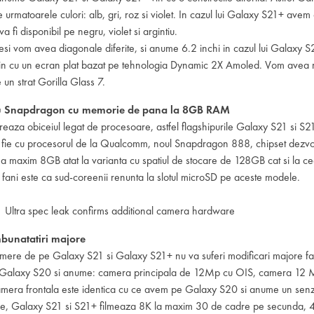
e urmatoarele culori: alb, gri, roz si violet. In cazul lui Galaxy S21+ avem o
a fi disponibil pe negru, violet si argintiu.
esi vom avea diagonale diferite, si anume 6.2 inchi in cazul lui Galaxy S21
 cu un ecran plat bazat pe tehnologia Dynamic 2X Amoled. Vom avea re
un strat Gorilla Glass 7.
au Snapdragon cu memorie de pana la 8GB RAM
treaza obiceiul legat de procesoare, astfel flagshipurile Galaxy S21 si S21+
ie cu procesorul de la Qualcomm, noul Snapdragon 888, chipset dezvolt
maxim 8GB atat la varianta cu spatiul de stocare de 128GB cat si la 
re fani este ca sud-coreenii renunta la slotul microSD pe aceste modele.
bunatatiri majore
mere de pe Galaxy S21 si Galaxy S21+ nu va suferi modificari majore fata
 Galaxy S20 si anume: camera principala de 12Mp cu OIS, camera 12 M
era frontala este identica cu ce avem pe Galaxy S20 si anume un sen
mare, Galaxy S21 si S21+ filmeaza 8K la maxim 30 de cadre pe secunda, 