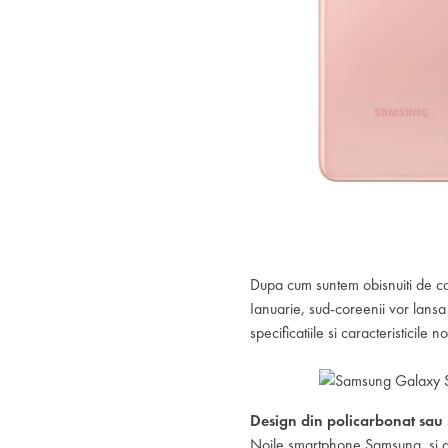
Dupa cum suntem obisnuiti de ca
Ianuarie, sud-coreenii vor lan
specificatiile si caracteristicil
Design din policarbonat sau
Noile smartphone Samsung, si an