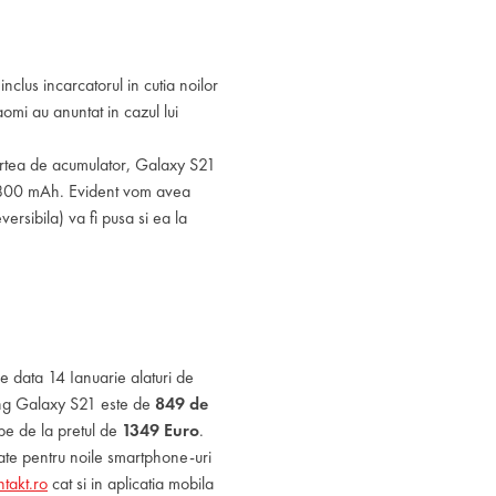
clus incarcatorul in cutia noilor
aomi au anuntat in cazul lui
partea de acumulator, Galaxy S21
4.800 mAh. Evident vom avea
rsibila) va fi pusa si ea la
 data 14 Ianuarie alaturi de
sung Galaxy S21 este de
849 de
pe de la pretul de
1349 Euro
.
cate pentru noile smartphone-uri
takt.ro
cat si in aplicatia mobila