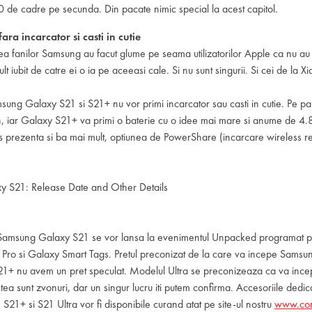
0 de cadre pe secunda. Din pacate nimic special la acest capitol.
fara incarcator si casti in cutie
ea fanilor Samsung au facut glume pe seama utilizatorilor Apple ca nu au in
 iubit de catre ei o ia pe aceeasi cale. Si nu sunt singurii. Si cei de la Xi
msung Galaxy S21 si S21+ nu vor primi incarcator sau casti in cutie. Pe 
, iar Galaxy S21+ va primi o baterie cu o idee mai mare si anume de 
 prezenta si ba mai mult, optiunea de PowerShare (incarcare wireless reve
 Samsung Galaxy S21 se vor lansa la evenimentul Unpacked programat pe
s Pro si Galaxy Smart Tags. Pretul preconizat de la care va incepe Sam
 S21+ nu avem un pret speculat. Modelul Ultra se preconizeaza ca va ince
tea sunt zvonuri, dar un singur lucru iti putem confirma. Accesoriile dedi
1+ si S21 Ultra vor fi disponibile curand atat pe site-ul nostru
www.con