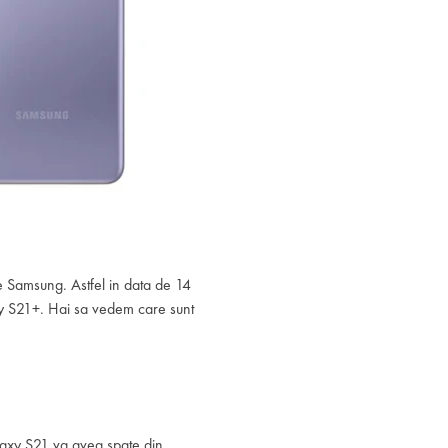
e Samsung. Astfel in data de 14
xy S21+. Hai sa vedem care sunt
laxy S21 va avea spate din