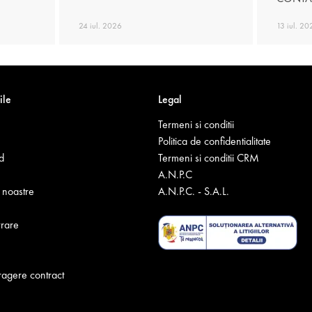
24 iul. 2026
13 iul. 20
ile
Legal
Termeni si conditii
Politica de confidentialitate
d
Termeni si conditii CRM
A.N.P.C
noastre
A.N.P.C. - S.A.L.
vrare
ragere contract