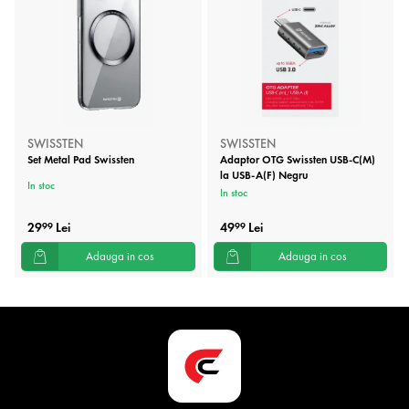
SWISSTEN
SWISSTEN
Set Metal Pad Swissten
Adaptor OTG Swissten USB-C(M)
la USB-A(F) Negru
In stoc
In stoc
29
Lei
49
Lei
99
99
Adauga in cos
Adauga in cos