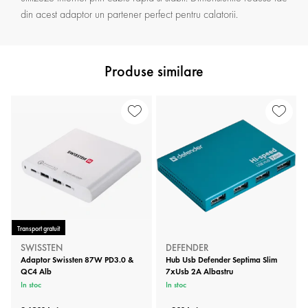
din acest adaptor un partener perfect pentru calatorii.
Produse similare
Transport gratuit
SWISSTEN
DEFENDER
Adaptor Swissten 87W PD3.0 &
Hub Usb Defender Septima Slim
QC4 Alb
7xUsb 2A Albastru
In stoc
In stoc