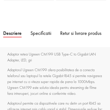
Descriere
Specificatii
Retur si livrare produs
Adaptor retea Ugreen CM199 USB Type-C to Gigabit LAN
Adapter, LED, gri
Adaptorul Ugreen CM199 ofera posibilitatea de a conecta
telefonul sau laptopul la retele Gigabit RJ45 si permite navigarea
pe internet cu o viteza super rapida de pana la 1000Mbps.
Ugreen CM199 este solutia ideala pentru streaming de filme
fara intreruperi, jocuri online si conferinte video.
Adaptorul permite ca dispozitivele care nu detin un port RJ45 sa
utilizeze internet prin cablu rapid si stabil. Dimensiunile reduse fac