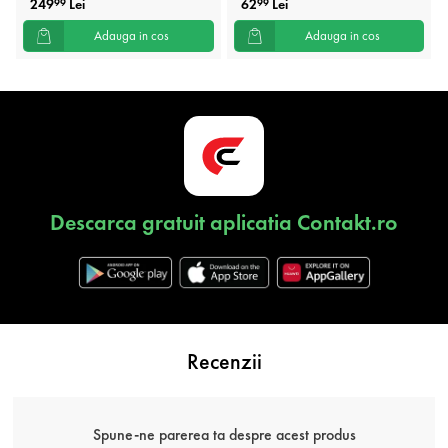
249
Lei
62
Lei
99
99
Adauga in cos
Adauga in cos
Descarca gratuit aplicatia Contakt.ro
Recenzii
Spune-ne parerea ta despre acest produs