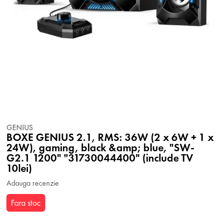
GENIUS
BOXE GENIUS 2.1, RMS: 36W (2 x 6W + 1 x
24W), gaming, black &amp; blue, "SW-
G2.1 1200" "31730044400" (include TV
10lei)
Adauga recenzie
Fara stoc