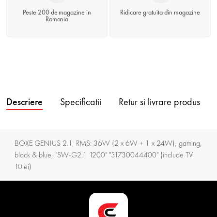
Peste 200 de magazine in
Ridicare gratuita din magazine
Romania
Descriere
Specificatii
Retur si livrare produs
BOXE GENIUS 2.1, RMS: 36W (2 x 6W + 1 x 24W), gaming,
black & blue, "SW-G2.1 1200" "31730044400" (include TV
10lei)