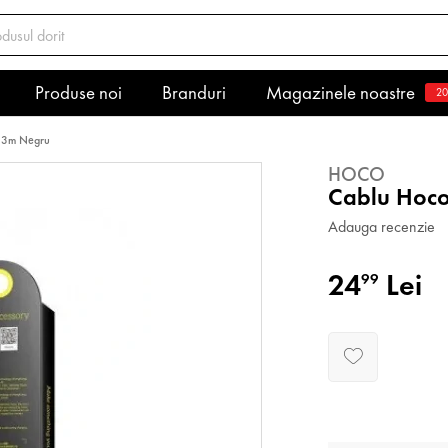
Produse noi
Branduri
Magazinele noastre
20
B 3m Negru
HOCO
Cablu Hoc
Adauga recenzie
24
Lei
99