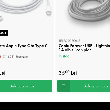
atuit
TELFORCEONE
te Apple Type C to Type C
Cablu Forever USB - Lightni
1A alb silicon plat
In stoc
4.0
(1 Recenzie)
Lei
35
Lei
00
Adauga in cos
Adauga in cos