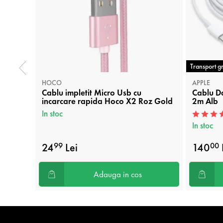
Transport gr
HOCO
APPLE
Cablu impletit Micro Usb cu
Cablu Da
incarcare rapida Hoco X2 Roz Gold
2m Alb
In stoc
In stoc
24
Lei
140
99
00
Adauga in cos