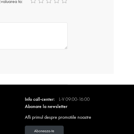
Evaluarea ta:
Info call-center:
L-V 09:00-16:00
Abonare la newsletter
Afli primul despre promotiile noastre
Aboneaza-te