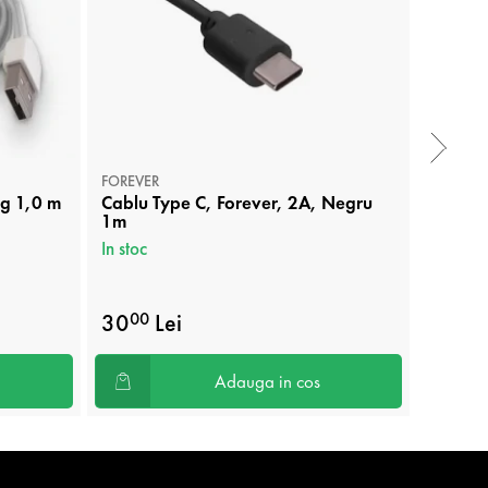
FOREVER
APPLE
ng 1,0 m
Cablu Type C, Forever, 2A, Negru
Cablu 
1m
Quick 
Alb
In stoc
In stoc
30
Lei
60
00
00
Adauga in cos