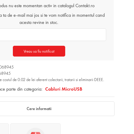
odus nu este momentan activ in catalogul Contakt.ro
ta de e-mail mai jos si te vom notifica in momentul cand
acesta revine in stoc.
Vreau sa fiu notificat
1068945
068945
e costul de 0.02 de lei aferent colectarii, tratarii si eliminarii DEEE.
ace parte din categoria:
Cabluri MicroUSB
Cere informatii