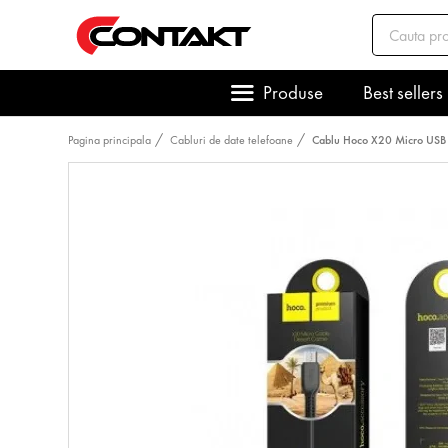
Produse
Best sellers
Pagina principala
Cabluri de date telefoane
Cablu Hoco X20 Micro US