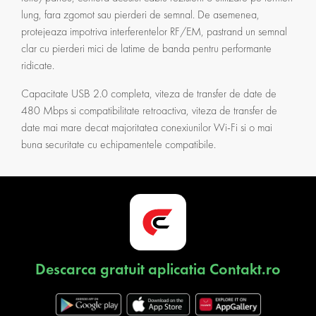
lung, fara zgomot sau pierderi de semnal. De asemenea,
protejeaza impotriva interferentelor RF/EM, pastrand un semnal
clar cu pierderi mici de latime de banda pentru performante
ridicate.
Capacitate USB 2.0 completa, viteza de transfer de date de
480 Mbps si compatibilitate retroactiva, viteza de transfer de
date mai mare decat majoritatea conexiunilor Wi-Fi si o mai
buna securitate cu echipamentele compatibile.
Descarca gratuit aplicatia Contakt.ro