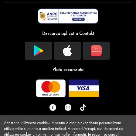
Descarca aplicatia Contakt
Plata securizata
Acest site utilizeaza cookie-uri pentru a oferi o experienta personalizata
utilizatorilor si pentru a analiza traficul. Apasand Accept, esti de acord cu
Descarca GRATUIT aplicatia Contakt!
© Contakt.ro 2026 - Toate drepturile rezervate CONTAKT
utilizarea cookie-urilor. Pentru mai multe informatii, te rugam sa consulti