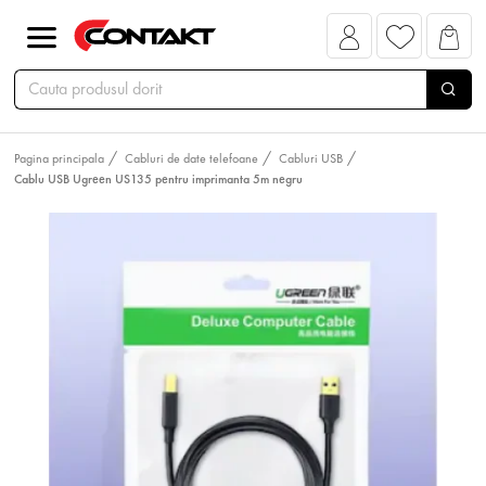
Pagina principala
Cabluri de date telefoane
Cabluri USB
Cablu USB Ugreen US135 pentru imprimanta 5m negru