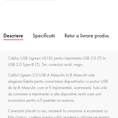
Descriere
Specificatii
Retur si livrare produs
Cabluu USB Ugreen US135 pentru imprimanta USB 2.0 (T) la
USB 2.0 Type-B (T), 5m, conectori auriti, negru
Cablul Ugreen 2.0 USB A Masculin la B Masculin este
alegerea fiabila pentru conectarea dispozitivelor cu porturi USB
de tip B Masculin, cum ar fi imprimantele, scannerele, hub-urile
de comutare a imprimantei si alte dispozitive vechi care sunt
economice pentru a fi pastrate ca rezerva.
Conectorii placati cu aur, rezistenti la coroziune si ecranarea cu
folie/panou, confera acestui cablu rezistent o utilizare pe termen