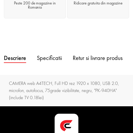
Peste 200 de magazine in
Ridicare gratuita din magazine
Romania
Descriere
Specificatii
Retur si livrare produs
CAMERA web A4TECH, Full HD rez 1920 x 1080, USB 2.0,
microfon, autofocus, 75grade vizibilitate, negru, "PK-940HA"
(include TV 0.18lei)