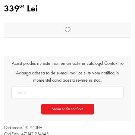
339
Lei
04
Acest produs nu este momentan activ in catalogul Contakt.ro
Adauga adresa ta de e-mail mai jos si te vom notifica in
momentul cand acesta revine in stoc.
Vreau sa fiu notificat
Cod produs: PK-940HA
Cod EAN: 4711421954648