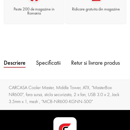
Peste 200 de magazine in
Ridicare gratuita din magazine
Romania
Descriere
Specificatii
Retur si livrare produs
CARCASA Cooler Master, Middle Tower, ATX, "MasterBox
NR600", fara sursa, sticla securizata, 2 x fan, USB 3.0 x 2, Jack
3.5mm x 1, mesh , "MCB-NR600-KGNN-S00"