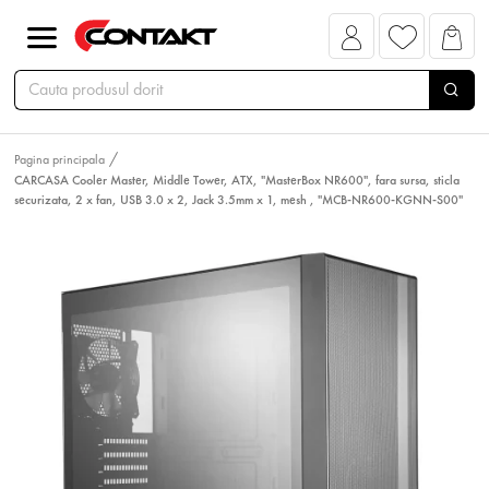
Pagina principala
CARCASA Cooler Master, Middle Tower, ATX, "MasterBox NR600", fara sursa, sticla
securizata, 2 x fan, USB 3.0 x 2, Jack 3.5mm x 1, mesh , "MCB-NR600-KGNN-S00"