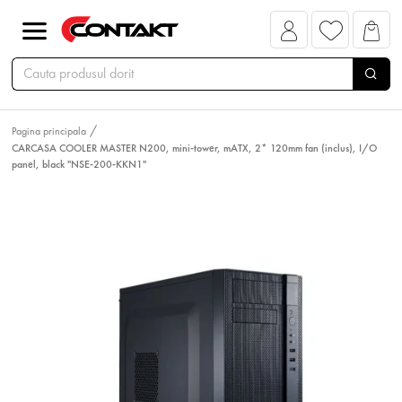
Pagina principala
CARCASA COOLER MASTER N200, mini-tower, mATX, 2* 120mm fan (inclus), I/O
panel, black "NSE-200-KKN1"