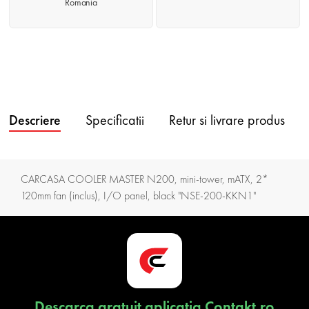
Romania
Descriere
Specificatii
Retur si livrare produs
CARCASA COOLER MASTER N200, mini-tower, mATX, 2*
120mm fan (inclus), I/O panel, black "NSE-200-KKN1"
Descarca gratuit aplicatia Contakt.ro