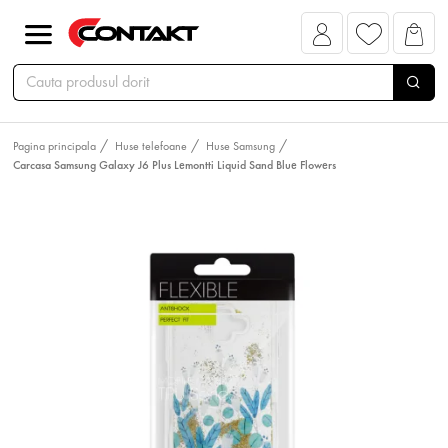
Pagina principala
Huse telefoane
Huse Samsung
Carcasa Samsung Galaxy J6 Plus Lemontti Liquid Sand Blue Flowers