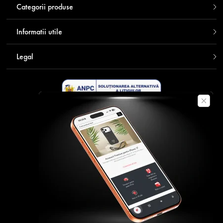
Categorii produse
Informatii utile
Legal
Descarca aplicatia Contakt
Plata securizata