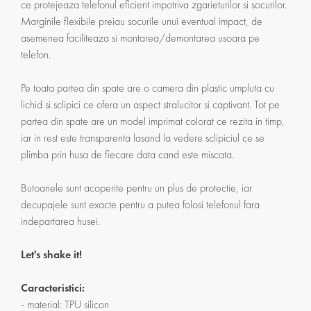
ce protejeaza telefonul eficient impotriva zgarieturilor si socurilor.
Marginile flexibile preiau socurile unui eventual impact, de
asemenea faciliteaza si montarea/demontarea usoara pe
telefon.
Pe toata partea din spate are o camera din plastic umpluta cu
lichid si sclipici ce ofera un aspect stralucitor si captivant. Tot pe
partea din spate are un model imprimat colorat ce rezita in timp,
iar in rest este transparenta lasand la vedere sclipiciul ce se
plimba prin husa de fiecare data cand este miscata.
Butoanele sunt acoperite pentru un plus de protectie, iar
decupajele sunt exacte pentru a putea folosi telefonul fara
indepartarea husei.
Let's shake it!
Caracteristici:
- material: TPU silicon