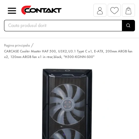
Pagina principala
CARCASE Cooler Master HAF 500, U3X2,U3.1 Type C x1, E-ATX, 200mm ARGB fan
x2, 120mm ARGB fan x1 in rear,black, "H500-KGNN-S00"