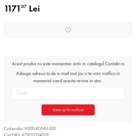
1171
Lei
07
Acest produs nu este momentan activ in catalogul Contakt.ro
Adauga adresa ta de e-mail mai jos si te vom notifica in
momentul cand acesta revine in stoc.
Vreau sa fiu notificat
Cod produs: H500-KGNN-S00
Cod EAN: 4719512124208