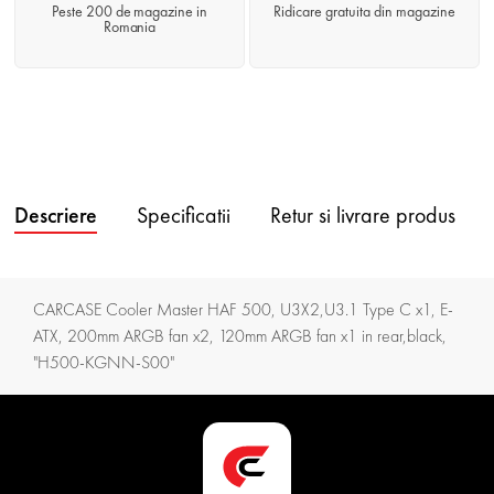
Peste 200 de magazine in
Ridicare gratuita din magazine
Romania
Descriere
Specificatii
Retur si livrare produs
CARCASE Cooler Master HAF 500, U3X2,U3.1 Type C x1, E-
ATX, 200mm ARGB fan x2, 120mm ARGB fan x1 in rear,black,
"H500-KGNN-S00"