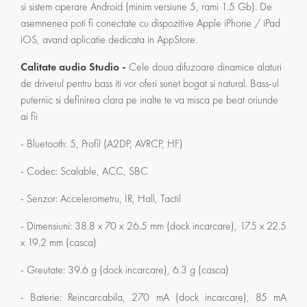
si sistem operare Android (minim versiune 5, rami 1.5 Gb). De
asemnenea poti fi conectate cu dispozitive Apple iPhone / iPad
iOS, avand aplicatie dedicata in AppStore.
Calitate audio Studio -
Cele doua difuzoare dinamice alaturi
de driverul pentru bass iti vor oferi sunet bogat si natural. Bass-ul
puternic si definirea clara pe inalte te va misca pe beat oriunde
ai fii
- Bluetooth: 5, Profil (A2DP, AVRCP, HF)
- Codec: Scalable, ACC, SBC
- Senzor: Accelerometru, IR, Hall, Tactil
- Dimensiuni: 38.8 x 70 x 26.5 mm (dock incarcare), 17.5 x 22.5
x 19.2 mm (casca)
- Greutate: 39.6 g (dock incarcare), 6.3 g (casca)
- Baterie: Reincarcabila, 270 mA (dock incarcare), 85 mA