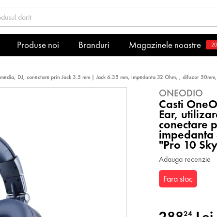
Produse noi
Branduri
Magazinele noastre
20
ultimedia, DJ, conectare prin Jack 3.5 mm | Jack 6.35 mm, impedanta 32 Ohm, , difuzor 50mm, 
ONEODIO
Casti OneOd
Ear, utiliz
conectare 
impedanta 
"Pro 10 Sky
Adauga recenzie
Fara stoc
288
Lei
24