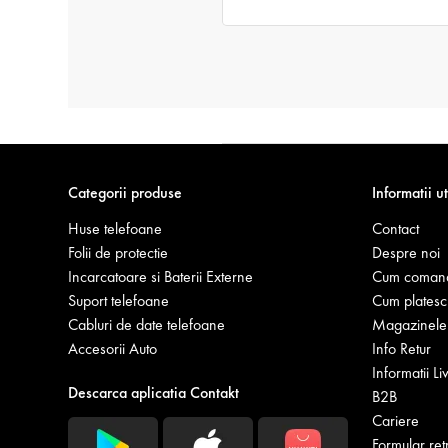
Categorii produse
Informatii ut
Huse telefoane
Contact
Folii de protectie
Despre noi
Incarcatoare si Baterii Externe
Cum coman
Suport telefoane
Cum platesc
Cabluri de date telefoane
Magazinele 
Accesorii Auto
Info Retur
Informatii Li
Descarca aplicatia Contakt
B2B
Cariere
Formular ret