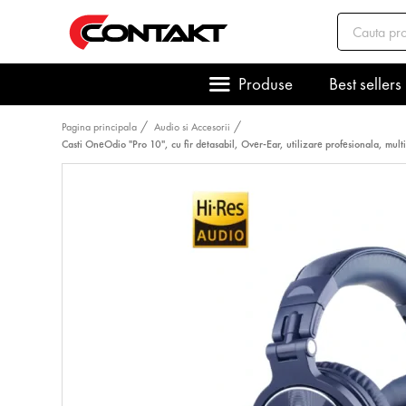
Produse
Best sellers
Pagina principala
Audio si Accesorii
Casti OneOdio "Pro 10", cu fir detasabil, Over-Ear, utilizare profesionala, m