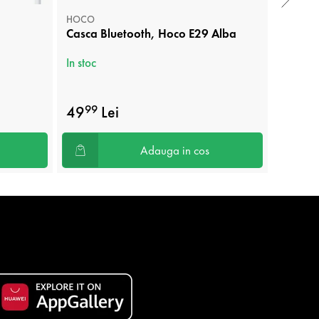
HOCO
FOREVER
Casca Bluetooth, Hoco E29 Alba
Casti t
3.5mm,
In stoc
In stoc
49
Lei
35
99
00
Adauga in cos