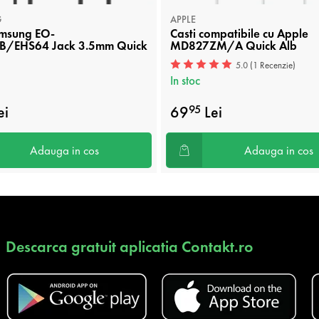
G
APPLE
amsung EO-
Casti compatibile cu Apple
B/EHS64 Jack 3.5mm Quick
MD827ZM/A Quick Alb
5.0
(1 Recenzie)
In stoc
ei
69
Lei
95
Adauga in cos
Adauga in cos
Descarca gratuit aplicatia Contakt.ro