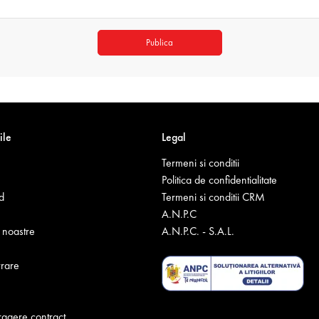
Publica
ile
Legal
Termeni si conditii
Politica de confidentialitate
d
Termeni si conditii CRM
A.N.P.C
noastre
A.N.P.C. - S.A.L.
vrare
ragere contract