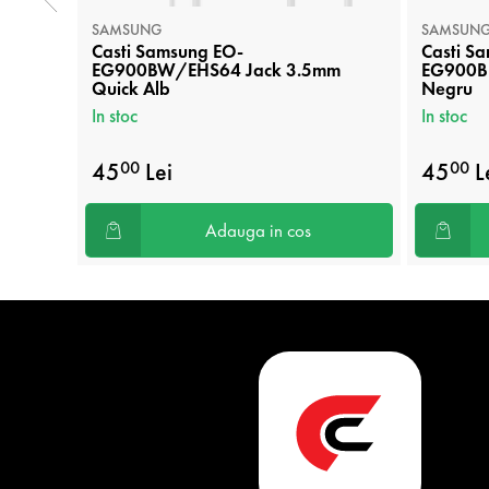
SAMSUNG
SAMSUN
Casti Samsung EO-
Casti S
EG900BW/EHS64 Jack 3.5mm
EG900B
Quick Alb
Negru
In stoc
In stoc
45
Lei
45
L
00
00
Adauga in cos