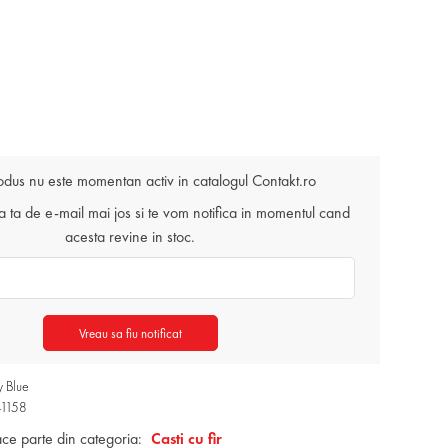
odus nu este momentan activ in catalogul Contakt.ro
ta de e-mail mai jos si te vom notifica in momentul cand
acesta revine in stoc.
Vreau sa fiu notificat
y Blue
41158
ace parte din categoria:
Casti cu fir