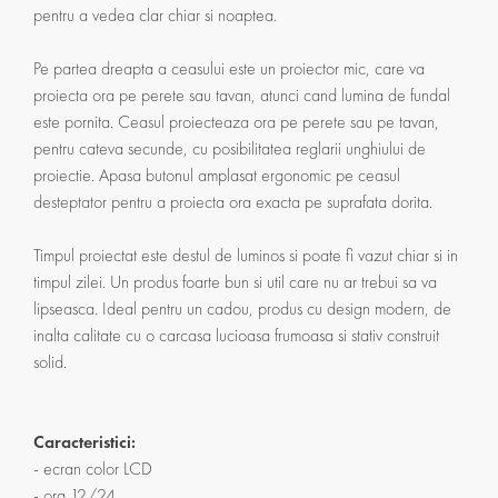
pentru a vedea clar chiar si noaptea.
Pe partea dreapta a ceasului este un proiector mic, care va
proiecta ora pe perete sau tavan, atunci cand lumina de fundal
este pornita. Ceasul proiecteaza ora pe perete sau pe tavan,
pentru cateva secunde, cu posibilitatea reglarii unghiului de
proiectie. Apasa butonul amplasat ergonomic pe ceasul
desteptator pentru a proiecta ora exacta pe suprafata dorita.
Timpul proiectat este destul de luminos si poate fi vazut chiar si in
timpul zilei. Un produs foarte bun si util care nu ar trebui sa va
lipseasca. Ideal pentru un cadou, produs cu design modern, de
inalta calitate cu o carcasa lucioasa frumoasa si stativ construit
solid.
Caracteristici:
- ecran color LCD
- ora 12/24