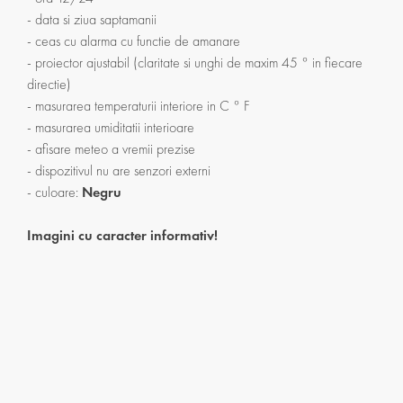
- data si ziua saptamanii
- ceas cu alarma cu functie de amanare
- proiector ajustabil (claritate si unghi de maxim 45 ° in fiecare
directie)
- masurarea temperaturii interiore in C ° F
- masurarea umiditatii interioare
- afisare meteo a vremii prezise
- dispozitivul nu are senzori externi
- culoare:
Negru
Imagini cu caracter informativ!