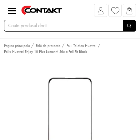
Pagina principala
Folii de protectie
Folii Telefon Huawei
Folie Huawei Enjoy 10 Plus Lemontti Sticla Full Fit Black