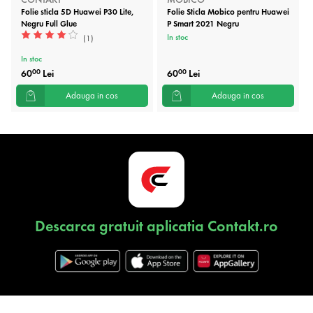
Folie sticla 5D Huawei P30 Lite,
Folie Sticla Mobico pentru Huawei
Negru Full Glue
P Smart 2021 Negru
In stoc
(1)
In stoc
60
Lei
60
Lei
00
00
Adauga in cos
Adauga in cos
Descarca gratuit aplicatia Contakt.ro