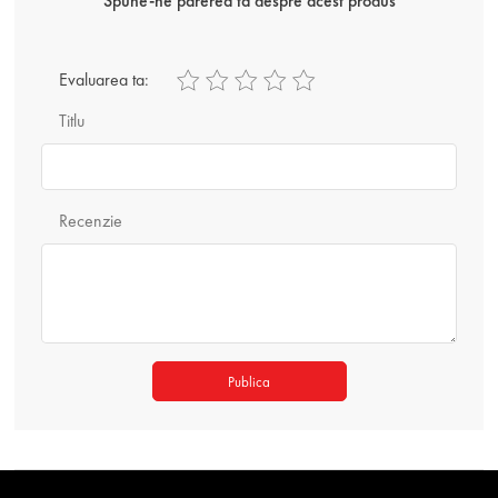
Spune-ne parerea ta despre acest produs
Evaluarea ta:
Titlu
Recenzie
Publica