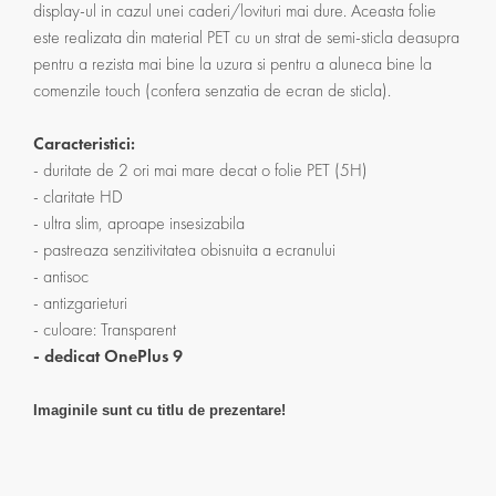
display-ul in cazul unei caderi/lovituri mai dure. Aceasta folie
este realizata din material PET cu un strat de semi-sticla deasupra
pentru a rezista mai bine la uzura si pentru a aluneca bine la
comenzile touch (confera senzatia de ecran de sticla).
Caracteristici:
- duritate de 2 ori mai mare decat o folie PET (5H)
- claritate HD
- ultra slim, aproape insesizabila
- pastreaza senzitivitatea obisnuita a ecranului
- antisoc
- antizgarieturi
- culoare: Transparent
- dedicat OnePlus 9
Imaginile sunt cu titlu de prezentare!