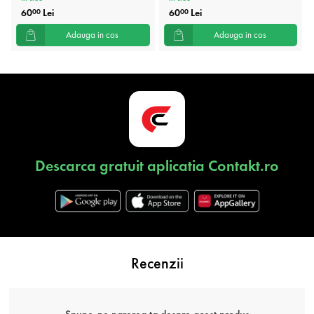
60
Lei
60
Lei
00
00
Adauga in cos
Adauga in cos
Descarca gratuit aplicatia Contakt.ro
Recenzii