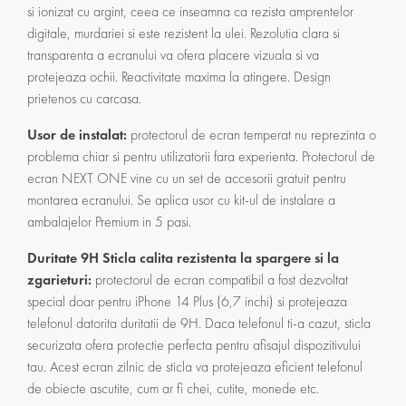
si ionizat cu argint, ceea ce inseamna ca rezista amprentelor
digitale, murdariei si este rezistent la ulei. Rezolutia clara si
transparenta a ecranului va ofera placere vizuala si va
protejeaza ochii. Reactivitate maxima la atingere. Design
prietenos cu carcasa.
Usor de instalat:
protectorul de ecran temperat nu reprezinta o
problema chiar si pentru utilizatorii fara experienta. Protectorul de
ecran NEXT ONE vine cu un set de accesorii gratuit pentru
montarea ecranului. Se aplica usor cu kit-ul de instalare a
ambalajelor Premium in 5 pasi.
Duritate 9H Sticla calita rezistenta la spargere si la
zgarieturi:
protectorul de ecran compatibil a fost dezvoltat
special doar pentru iPhone 14 Plus (6,7 inchi) si protejeaza
telefonul datorita duritatii de 9H. Daca telefonul ti-a cazut, sticla
securizata ofera protectie perfecta pentru afisajul dispozitivului
tau. Acest ecran zilnic de sticla va protejeaza eficient telefonul
de obiecte ascutite, cum ar fi chei, cutite, monede etc.