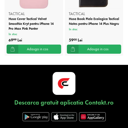
TACTICAL
TACTICAL
Husa Cover Tactical Velvet
Husa Book Piele Ecologica Tactical
Smoothie Kryt pentru iPhone 14
Notes pentru iPhone 14 Plus Negru
Pro Max Pink Panter
In stoc
In stoc
69
Lei
59
Lei
99
00
Adauga in cos
Adauga in cos
Descarca gratuit aplicatia Contakt.ro