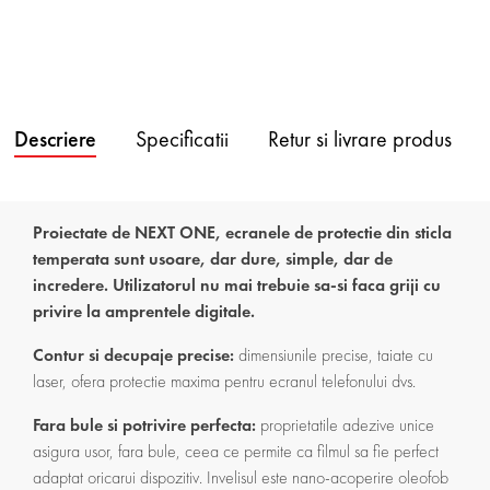
Descriere
Specificatii
Retur si livrare produs
Proiectate de NEXT ONE, ecranele de protectie din sticla
temperata sunt usoare, dar dure, simple, dar de
incredere. Utilizatorul nu mai trebuie sa-si faca griji cu
privire la amprentele digitale.
Contur si decupaje precise:
dimensiunile precise, taiate cu
laser, ofera protectie maxima pentru ecranul telefonului dvs.
Fara bule si potrivire perfecta:
proprietatile adezive unice
asigura usor, fara bule, ceea ce permite ca filmul sa fie perfect
adaptat oricarui dispozitiv. Invelisul este nano-acoperire oleofob