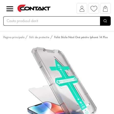
Pagina principala
Folii de protectie
Folie Sticla Next One pentru Iphone 14 Plus