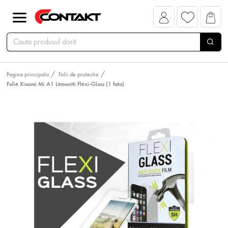
Pagina principala
Folii de protectie
Folie Xiaomi Mi A1 Lemontti Flexi-Glass (1 fata)