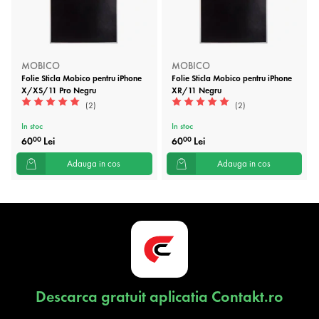
MOBICO
MOBICO
Folie Sticla Mobico pentru iPhone
Folie Sticla Mobico pentru iPhone
X/XS/11 Pro Negru
XR/11 Negru
(2)
(2)
In stoc
In stoc
60
Lei
60
Lei
00
00
Adauga in cos
Adauga in cos
Descarca gratuit aplicatia Contakt.ro