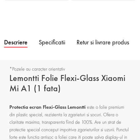
Descriere
Specificatii
Retur si livrare produs
*Pozele au caracter orientativ
Lemontti Folie Flexi-Glass Xiaomi
Mi A1 (1 fata)
Protectia ecran Flexi-Glass Lemontti
este o folie premium
din plastic special, rezistenta la zgarieturi si socuri. Ofera o
claritate maxima, transparenta fiind de 100%. Are un strat de
protectie special conceput impotriva zgarieturilor si uzurii. Punctul
forte este functia antisoc a foliei care iti poate salva display-ul in