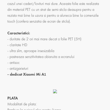
cazul unei caderi/lovituri mai dure. Aceasta folie este realizata
din material PET cu un strat de semi-sticla deasupra pentru a
rezista mai bine la uzura si pentru a aluneca bine la comenzile
touch (confera senzatia de ecran de sticla).
Caracteristici:
- duritate de 2 ori mai mare decat o folie PET (5H)
- claritate HD
- ultra slim, aproape insesizabila
- pastreaza senzitivitatea obisnuita a ecranului
- antisoc
- antizgarieturi
- dedicat Xiaomi Mi A
1
PLATA
Modalitati de plata:
Ramburs la curierul ales pentru livrare.