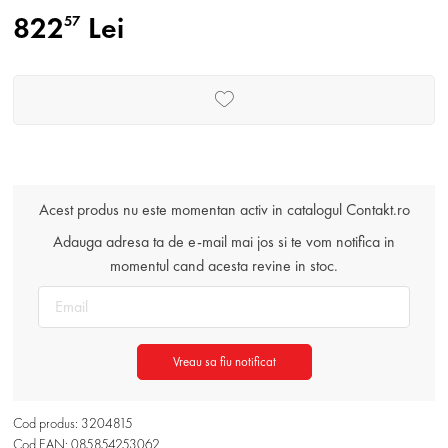
822
Lei
57
Acest produs nu este momentan activ in catalogul Contakt.ro
Adauga adresa ta de e-mail mai jos si te vom notifica in
momentul cand acesta revine in stoc.
Vreau sa fiu notificat
Cod produs: 3204815
Cod EAN: 085854253062