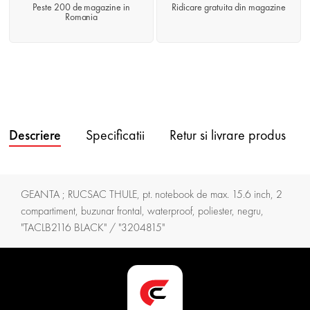
Peste 200 de magazine in
Ridicare gratuita din magazine
Romania
Descriere
Specificatii
Retur si livrare produs
GEANTA ; RUCSAC THULE, pt. notebook de max. 15.6 inch, 2
compartiment, buzunar frontal, waterproof, poliester, negru,
"TACLB2116 BLACK" / "3204815"