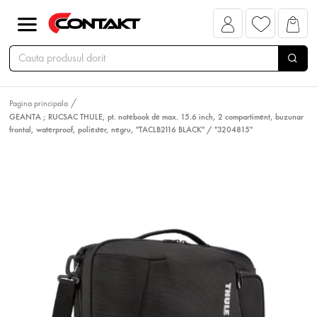
Pagina principala
GEANTA ; RUCSAC THULE, pt. notebook de max. 15.6 inch, 2 compartiment, buzunar
frontal, waterproof, poliester, negru, "TACLB2116 BLACK" / "3204815"