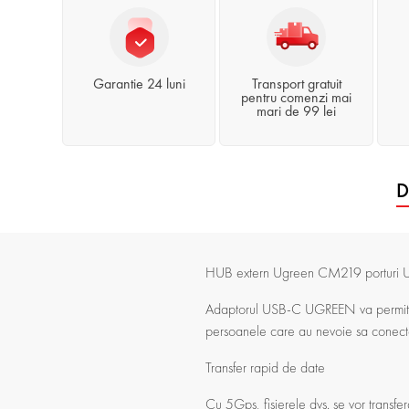
Garantie 24 luni
Transport gratuit
pentru comenzi mai
mari de 99 lei
D
HUB extern Ugreen CM219 porturi US
Adaptorul USB-C UGREEN va permite sa
persoanele care au nevoie sa conectez
Transfer rapid de date
Cu 5Gps, fisierele dvs. se vor transfer