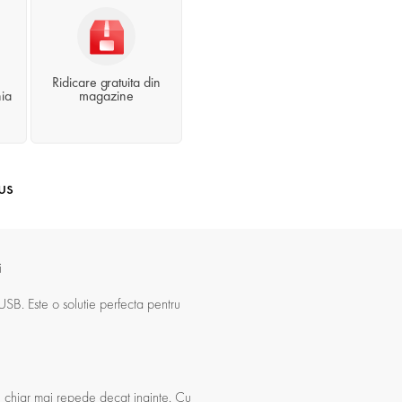
Ridicare gratuita din
ia
magazine
us
i
B. Este o solutie perfecta pentru
nte chiar mai repede decat inainte. Cu