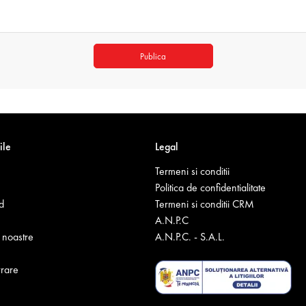
Publica
ile
Legal
Termeni si conditii
Politica de confidentialitate
d
Termeni si conditii CRM
A.N.P.C
noastre
A.N.P.C. - S.A.L.
vrare