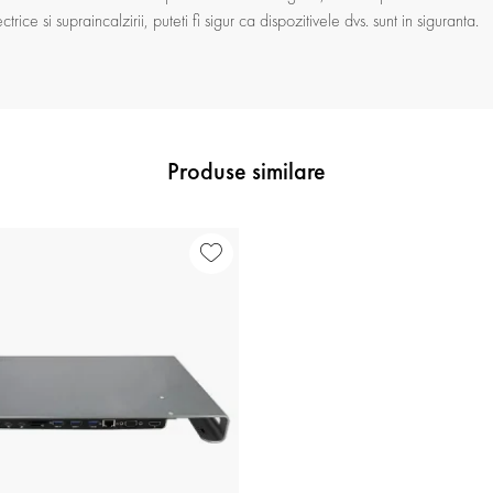
trice si supraincalzirii, puteti fi sigur ca dispozitivele dvs. sunt in siguranta.
Produse similare