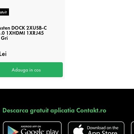
atuit
ssten DOCK 2XUSB-C
3.0 1XHDMI 1XRJ45
 Gri
Lei
Adauga in cos
Descarca gratuit aplicatia Contakt.ro