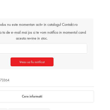
odus nu este momentan activ in catalogul Contakt.ro
ta de e-mail mai jos si te vom notifica in momentul cand
acesta revine in stoc.
Vreau sa fiu notificat
873364
Cere informatii