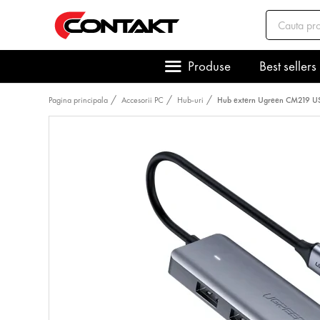
Produse
Best sellers
Pagina principala
Accesorii PC
Hub-uri
Hub extern Ugreen CM219 USB