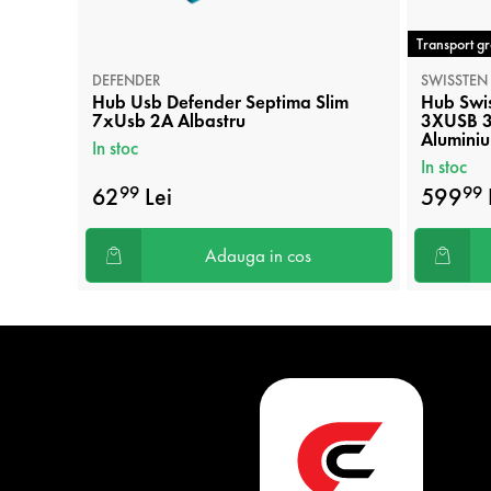
Transport gr
DEFENDER
SWISSTEN
Hub Usb Defender Septima Slim
Hub Swi
7xUsb 2A Albastru
3XUSB 
Aluminiu
In stoc
In stoc
62
Lei
599
99
99
Adauga in cos