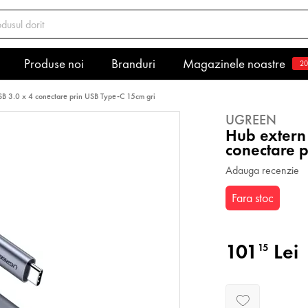
Produse noi
Branduri
Magazinele noastre
20
 3.0 x 4 conectare prin USB Type-C 15cm gri
UGREEN
Hub extern
conectare 
Adauga recenzie
Fara stoc
101
Lei
15