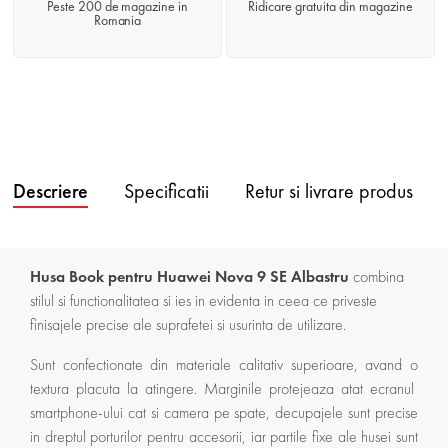
Peste 200 de magazine in
Ridicare gratuita din magazine
Romania
Descriere
Specificatii
Retur si livrare produs
Husa Book pentru Huawei Nova 9 SE Albastru
combina
stilul si functionalitatea si ies in evidenta in ceea ce priveste
finisajele precise ale suprafetei si usurinta de utilizare.
Sunt confectionate din materiale calitativ superioare, avand o
textura placuta la atingere. Marginile protejeaza atat ecranul
smartphone-ului cat si camera pe spate, decupajele sunt precise
in dreptul porturilor pentru accesorii, iar partile fixe ale husei sunt