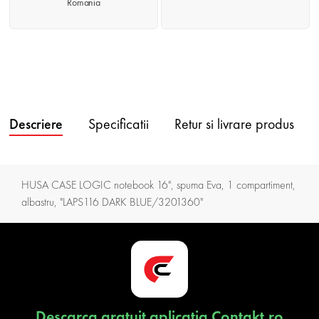
Romania
Descriere
Specificatii
Retur si livrare produs
HUSA CASE LOGIC notebook 16", spuma Eva, 1 compartiment,
albastru, "LAPS116 DARK BLUE/3201360"
Descarca gratuit aplicatia Contakt.ro