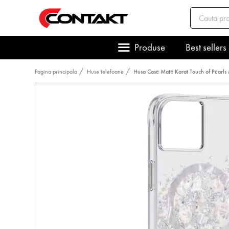
Produse
Best sellers
Pagina principala
Huse telefoane
Husa Case Mate Karat Touch of Pearl