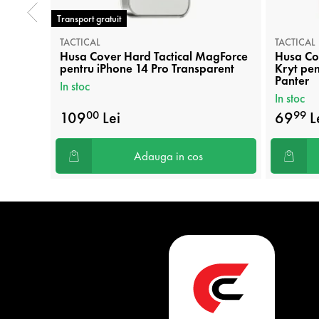
Transport gratuit
TACTICAL
TACTICAL
Husa Cover Hard Tactical MagForce
Husa Cov
pentru iPhone 14 Pro Transparent
Kryt pen
Panter
In stoc
In stoc
109
Lei
69
L
00
99
Adauga in cos