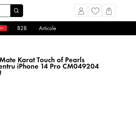
B2B
Articole
0+
Mate Karat Touch of Pearls
entru iPhone 14 Pro CM049204
t