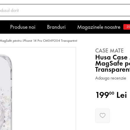
Produse noi
Branduri
Magazinele noastre
20
s MagSafe pentru iPhone 14 Pro CM049204 Transparent
CASE MATE
Husa Case 
MagSafe p
Transparen
Adauga recenzie
199
Lei
00