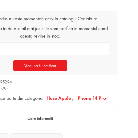
odus nu este momentan activ in catalogul Contakt.ro
ta de e-mail mai jos si te vom notifica in momentul cand
acesta revine in stoc.
Vreau sa fiu notificat
7195294
95294
ace parte din categoria:
Huse Apple ,
iPhone 14 Pro
Cere informatii