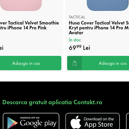
TACTICAL
er Tactical Velvet Smoothie
Husa Cover Tactical Velvet 
tru iPhone 14 Pro Pink
Kryt pentru iPhone 14 Pro 
Avatar
In stoc
ei
69
Lei
99
Adauga in cos
Adauga in cos
Descarca gratuit aplicatia Contakt.ro