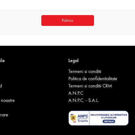
Publica
ile
Legal
Termeni si conditii
Politica de confidentialitate
d
Termeni si conditii CRM
A.N.P.C
noastre
A.N.P.C. - S.A.L.
vrare