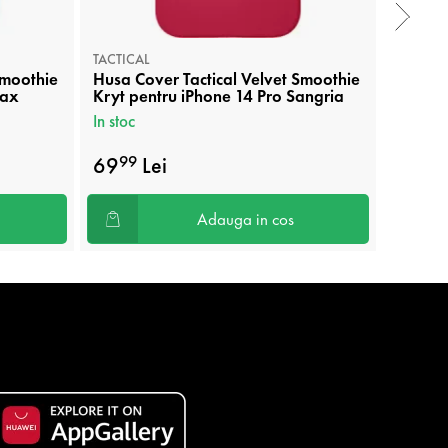
TACTICAL
TACTICA
Smoothie
Husa Cover Tactical Velvet Smoothie
Husa Bo
Max
Kryt pentru iPhone 14 Pro Sangria
Notes 
In stoc
In stoc
69
Lei
59
L
99
00
Adauga in cos