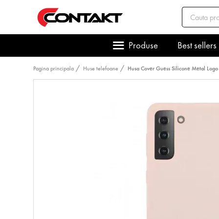
Produse
Best sellers
Pagina principala
Huse telefoane
Husa Cover Guess Silicone Metal Lo