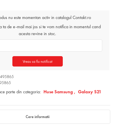
odus nu este momentan activ in catalogul Contakt.ro
ta de e-mail mai jos si te vom notifica in momentul cand
acesta revine in stoc.
Vreau sa fiu notificat
40495865
495865
ace parte din categoria:
Huse Samsung ,
Galaxy S21
Cere informatii