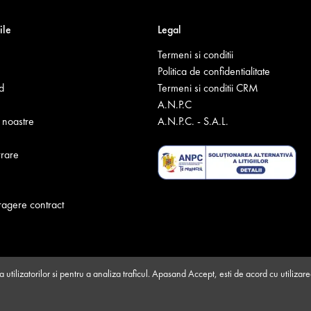
ile
Legal
Termeni si conditii
Politica de confidentialitate
d
Termeni si conditii CRM
A.N.P.C
noastre
A.N.P.C. - S.A.L.
vrare
ragere contract
 utilizatorilor si pentru a analiza traficul. Apasand Accept, esti de acord cu utilizar