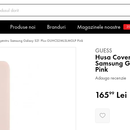
Produse noi
Branduri
Magazinele noastre
20
go pentru Samsung Galaxy S21 Plus GUHCS2MLSLMGLP Pink
GUESS
Husa Cover
Samsung G
Pink
Adauga recenzie
165
Lei
99