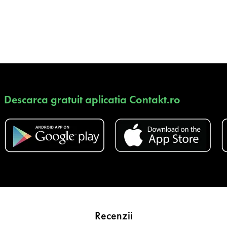
Descarca gratuit aplicatia Contakt.ro
Recenzii