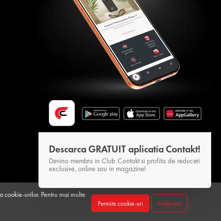
Info call-center:
L-V 09:00-16:00
Abonare la newsletter
Afli primul despre promotiile noastre
Aboneaza-te
Plata securizata
Descarca GRATUIT aplicatia Contakt!
Devino membru in Club Contakt si profita de reduceri
exclusive, online sau in magazine!
ea cookie-urilor. Pentru mai multe
Permite cookie-uri
Preferinte