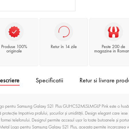
Produse 100%
Retur în 14 zile
Peste 200 de
originale
magazine in Roman
escriere
Specificatii
Retur si livrare prod
go pentru Samsung Galaxy S21 Plus GUHCS2MLSLMGLP Pink este o husă pr
protecție împotriva prafului, șocurilor și umidității. Design elegant care iese 
formei telefonului. Designul permite accesul ușor la toate butoanele și porturi
Metal Logo pentru Samsung Galaxy S21 Plus, aceasta permite incarcarea wir