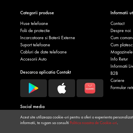
Categorii produse
Informatii ut
Huse telefoane
Contact
Folii de protectie
Despre noi
Incarcatoare si Baterii Externe
Cum coman
Suport telefoane
Cum platesc
Cabluri de date telefoane
Magazinele 
Accesorii Auto
Info Retur
Informatii Li
Descarca aplicatia Contakt
B2B
Cariere
Formular ret
Social media
Acest site utilizeaza cookie-uri pentru a oferi o experienta personalizata
informatii, te rugam sa consulti
Politica noastra de Cookie-uri
.