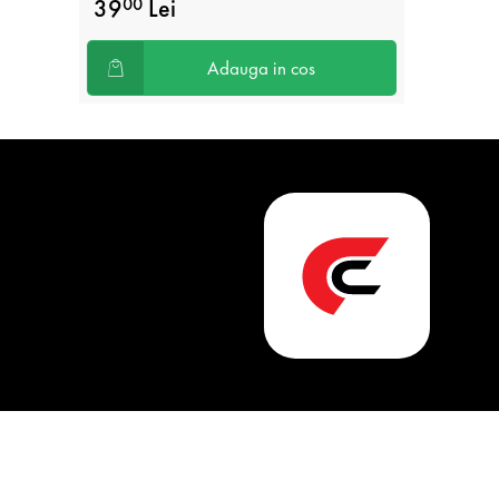
39
Lei
00
Adauga in cos