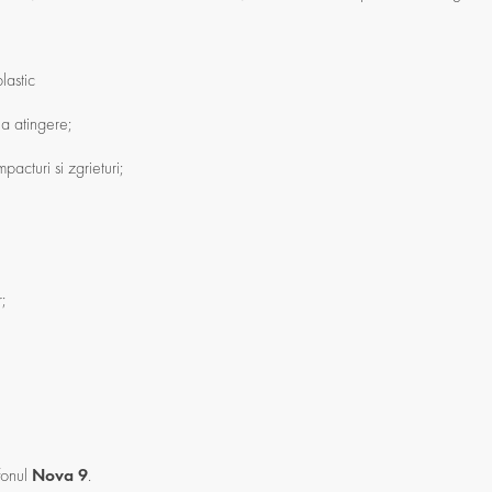
lastic
la atingere;
pacturi si zgrieturi;
r;
fonul
Nova 9
.