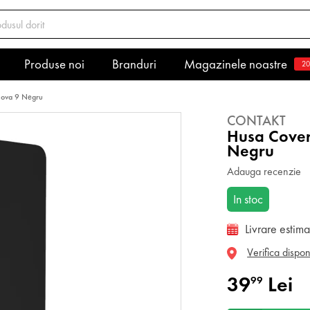
Produse noi
Branduri
Magazinele noastre
20
Nova 9 Negru
CONTAKT
Husa Cover
Negru
Adauga recenzie
In stoc
Livrare estim
Verifica dispon
39
Lei
99