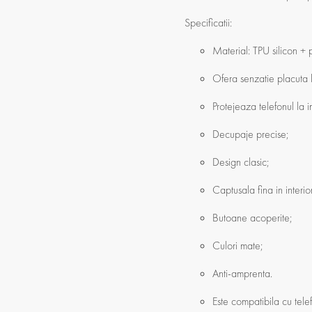
Specificatii:
Material: TPU silicon + p
Ofera senzatie placuta 
Protejeaza telefonul la im
Decupaje precise;
Design clasic;
Captusala fina in interio
Butoane acoperite;
Culori mate;
Anti-amprenta.
Este compatibila cu tele