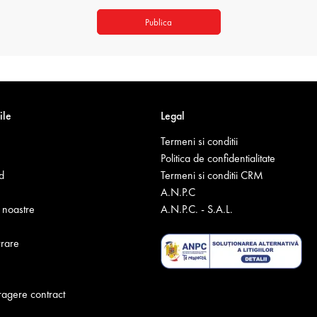
Publica
ile
Legal
Termeni si conditii
Politica de confidentialitate
d
Termeni si conditii CRM
A.N.P.C
noastre
A.N.P.C. - S.A.L.
vrare
ragere contract