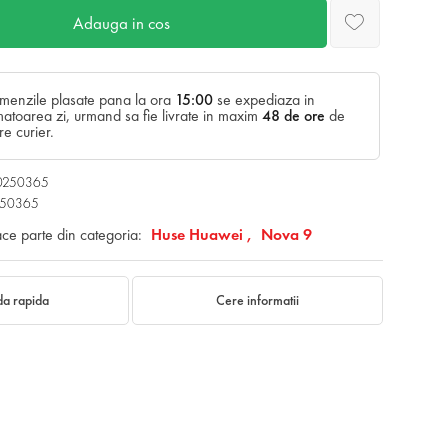
Adauga in cos
menzile plasate pana la ora
15:00
se expediaza in
atoarea zi, urmand sa fie livrate in maxim
48 de ore
de
re curier.
00250365
250365
ace parte din categoria:
Huse Huawei ,
Nova 9
a rapida
Cere informatii