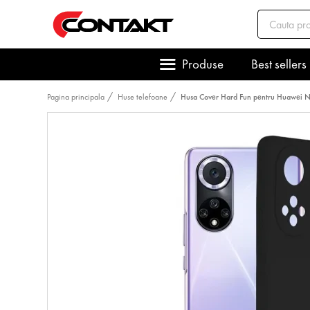
Produse
Best sellers
Pagina principala
Huse telefoane
Husa Cover Hard Fun pentru Huawei 