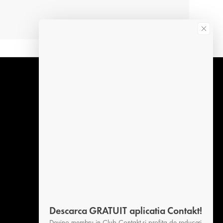
Info call-center:
L-V 09:00-16:00
Abonare la newsletter
Afli primul despre promotiile noastre
Aboneaza-te
Plata securizata
Descarca GRATUIT aplicatia Contakt!
Devino membru in Club Contakt si profita de reduceri