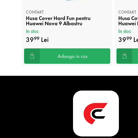
CONTAKT
CONTAKT
Husa Cover Hard Fun pentru
Husa Co
Huawei Nova 9 Albastru
Huawei 
In stoc
In stoc
39
Lei
39
Le
99
99
Adauga in cos