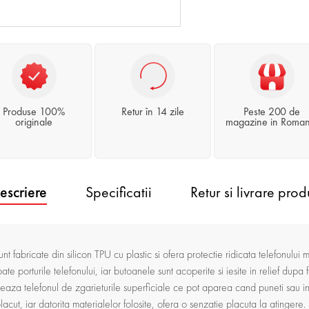
Produse 100%
Retur în 14 zile
Peste 200 de
originale
magazine in Roman
escriere
Specificatii
Retur si livrare prod
t fabricate din silicon TPU cu plastic si ofera protectie ridicata telefonului 
oate porturile telefonului, iar butoanele sunt acoperite si iesite in relief dupa
jeaza telefonul de zgarieturile superficiale ce pot aparea cand puneti sau ina
acut, iar datorita materialelor folosite, ofera o senzatie placuta la atingere.