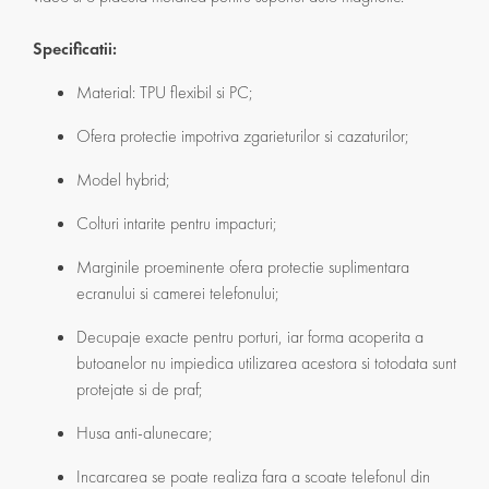
Specificatii:
Material: TPU flexibil si PC;
Ofera protectie impotriva zgarieturilor si cazaturilor;
Model hybrid;
Colturi intarite pentru impacturi;
Marginile proeminente ofera protectie suplimentara
ecranului si camerei telefonului;
Decupaje exacte pentru porturi, iar forma acoperita a
butoanelor nu impiedica utilizarea acestora si totodata sunt
protejate si de praf;
Husa anti-alunecare;
Incarcarea se poate realiza fara a scoate telefonul din