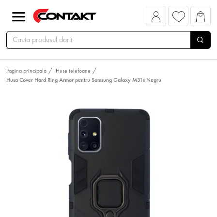
Pagina principala
Huse telefoane
Husa Cover Hard Ring Armor pentru Samsung Galaxy M31s Negru