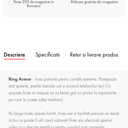
Peste 200 de magazine in
Ridicare gratuita din magazine
Romania
Descriere
Specificatii
Retur si livrare produs
Ring Armor
- husa potrivita pentru conditii extreme. Protejeaza
atat spatele, partile laterale cat si ecranul telefonului tau! Cu
aceasta husa nu trebuie sa va faceti griji cu privire la impacturile
pe care le poate suferi telefonul.
Pe langa toate aceste functii, husa are si facilitati precum un stand
inclus ce poate fi util cand vizionati filme sau efectuati apeluri
video si o placuta metalica pentru suportul auto magnetic.