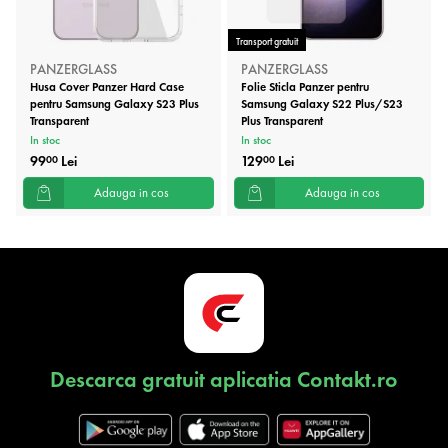
Transport gratuit
PANZERGLASS
PANZERGLASS
Husa Cover Panzer Hard Case
Folie Sticla Panzer pentru
pentru Samsung Galaxy S23 Plus
Samsung Galaxy S22 Plus/S23
Transparent
Plus Transparent
In stoc
In stoc
99
Lei
129
Lei
00
00
Adauga in cos
Adauga in cos
Descarca gratuit aplicatia Contakt.ro