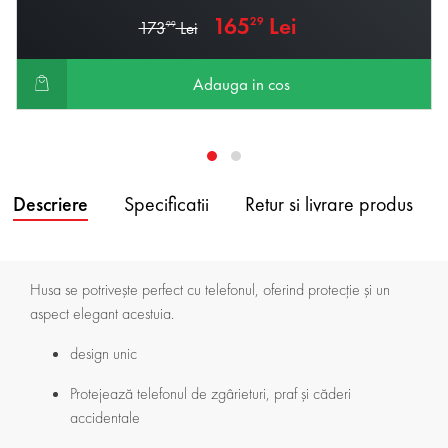
165
Lei
29
173
Lei
99
Adauga in cos
Descriere
Specificatii
Retur si livrare produs
Husa se potrivește perfect cu telefonul, oferind protecție și un
aspect elegant acestuia.
design unic
Protejează telefonul de zgârieturi, praf și căderi
accidentale