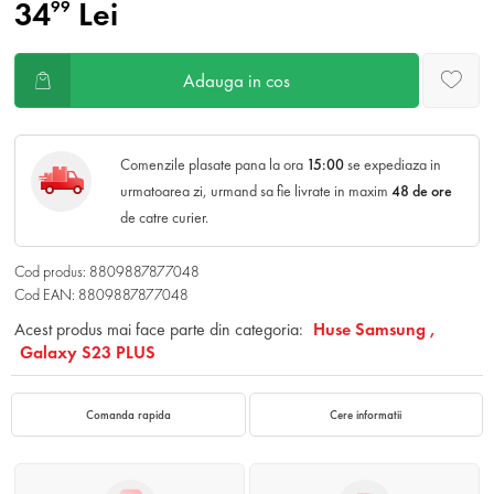
34
Lei
99
Adauga in cos
Comenzile plasate pana la ora
15:00
se expediaza in
urmatoarea zi, urmand sa fie livrate in maxim
48 de ore
de catre curier.
Cod produs: 8809887877048
Cod EAN: 8809887877048
Acest produs mai face parte din categoria:
Huse Samsung ,
Galaxy S23 PLUS
Comanda rapida
Cere informatii