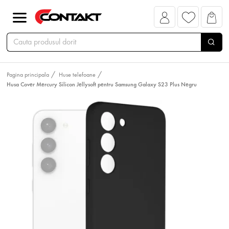
Pagina principala
Huse telefoane
Husa Cover Mercury Silicon Jellysoft pentru Samsung Galaxy S23 Plus Negru