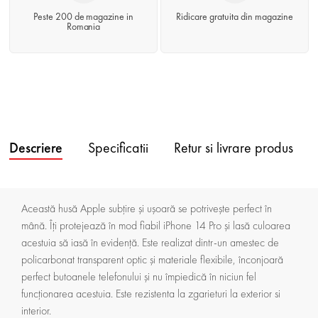
Peste 200 de magazine in
Ridicare gratuita din magazine
Romania
Descriere
Specificatii
Retur si livrare produs
Această husă Apple subțire și ușoară se potrivește perfect în
mână. Îți protejează în mod fiabil iPhone 14 Pro și lasă culoarea
acestuia să iasă în evidență. Este realizat dintr-un amestec de
policarbonat transparent optic și materiale flexibile, înconjoară
perfect butoanele telefonului și nu împiedică în niciun fel
funcționarea acestuia. Este rezistenta la zgarieturi la exterior si
interior.