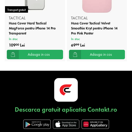
Transport gratuit
TACTICAL
TACTICAL
Husa Cover Hard Tactical
Husa Cover Tactical Velvet
MagForce pentru iPhone 14 Pro
Smoothie Kryt pentru iPhone 14
Transparent
Pro Pink Panter
In stoc
In stoc
109
Lei
69
Lei
00
99
Adauga in cos
Adauga in cos
Descarca gratuit aplicatia Contakt.ro