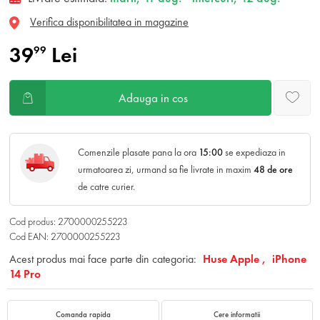
Verifica disponibilitatea in magazine
39
Lei
99
Adauga in cos
Comenzile plasate pana la ora
15:00
se expediaza in
urmatoarea zi, urmand sa fie livrate in maxim
48 de ore
de catre curier.
Cod produs: 2700000255223
Cod EAN: 2700000255223
Acest produs mai face parte din categoria:
Huse Apple ,
iPhone
14 Pro
Comanda rapida
Cere informatii