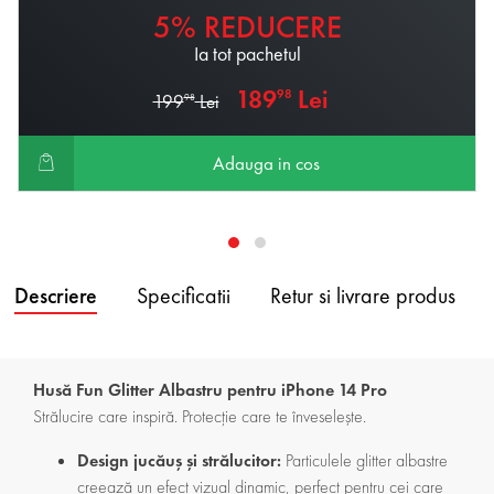
5% REDUCERE
Ia tot pachetul
189
Lei
98
199
Lei
98
Adauga in cos
Descriere
Specificatii
Retur si livrare produs
Husă Fun Glitter Albastru pentru iPhone 14 Pro
Strălucire care inspiră. Protecție care te înveselește.
Design jucăuș și strălucitor:
Particulele glitter albastre
creează un efect vizual dinamic, perfect pentru cei care