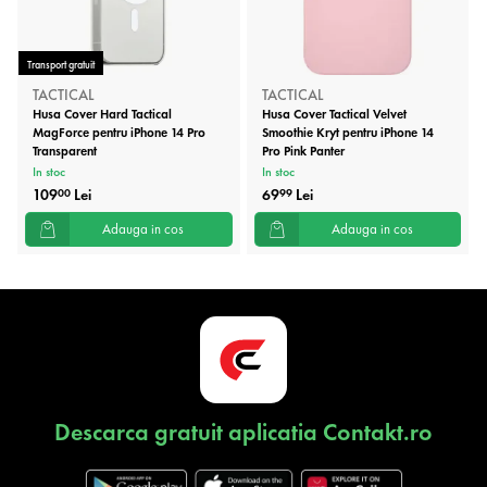
Transport gratuit
TACTICAL
TACTICAL
Husa Cover Hard Tactical
Husa Cover Tactical Velvet
MagForce pentru iPhone 14 Pro
Smoothie Kryt pentru iPhone 14
Transparent
Pro Pink Panter
In stoc
In stoc
109
Lei
69
Lei
00
99
Adauga in cos
Adauga in cos
Descarca gratuit aplicatia Contakt.ro