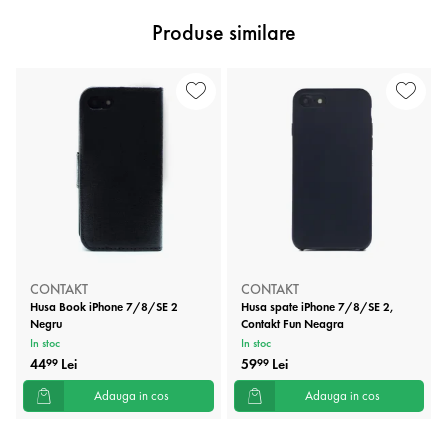
Produse similare
CONTAKT
CONTAKT
Husa Book iPhone 7/8/SE 2
Husa spate iPhone 7/8/SE 2,
Negru
Contakt Fun Neagra
In stoc
In stoc
44
Lei
59
Lei
99
99
Adauga in cos
Adauga in cos