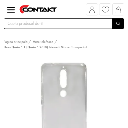
Pagina principala
Huse telefoane
Husa Nokia 5.1 (Nokia 5 2018) Lemontti Silicon Transparent