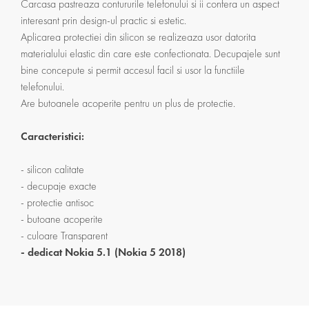
Carcasa pastreaza contururile telefonului si ii confera un aspect
interesant prin design-ul practic si estetic.
Aplicarea protectiei din silicon se realizeaza usor datorita
materialului elastic din care este confectionata. Decupajele sunt
bine concepute si permit accesul facil si usor la functiile
telefonului.
Are butoanele acoperite pentru un plus de protectie.
Caracteristici:
- silicon calitate
- decupaje exacte
- protectie antisoc
- butoane acoperite
- culoare Transparent
- dedicat Nokia 5.1 (Nokia 5 2018)