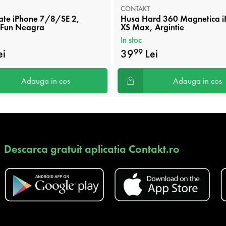
CONTAKT
ate iPhone 7/8/SE 2,
Husa Hard 360 Magnetica 
 Fun Neagra
XS Max, Argintie
In stoc
ei
39
Lei
99
Adauga in cos
Adauga in cos
Descarca gratuit aplicatia Contakt.ro