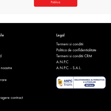
Publica
ile
Legal
Termeni si conditii
Politica de confidentialitate
d
Termeni si conditii CRM
A.N.P.C
noastre
A.N.P.C. - S.A.L.
vrare
ragere contract