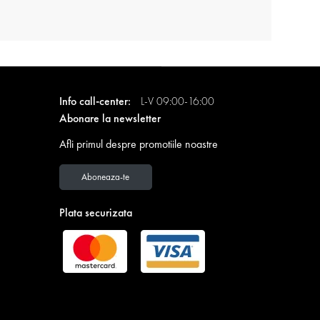
Info call-center:
L-V 09:00-16:00
Abonare la newsletter
Afli primul despre promotiile noastre
Aboneaza-te
Plata securizata
Descarca GRATUIT aplicatia Contakt!
Devino membru in Club Contakt si profita de reduceri
exclusive, online sau in magazine!