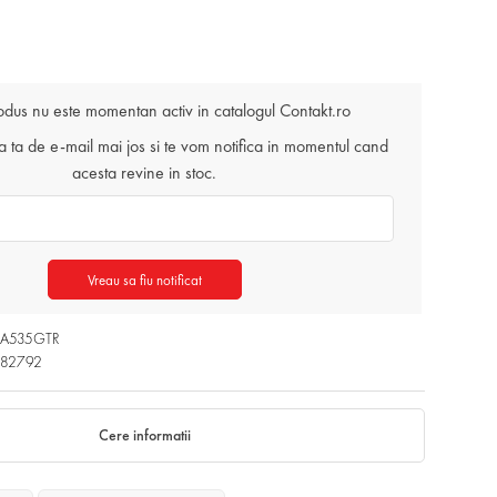
odus nu este momentan activ in catalogul Contakt.ro
ta de e-mail mai jos si te vom notifica in momentul cand
acesta revine in stoc.
Vreau sa fiu notificat
OA535GTR
082792
Cere informatii