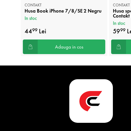
CONTAKT
CONTAKT
Husa Book iPhone 7/8/SE 2 Negru
Husa sp
Contakt
In stoc
In stoc
44
Lei
59
L
99
99
Adauga in cos