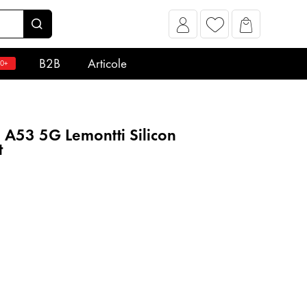
B2B
Articole
0+
A53 5G Lemontti Silicon
t