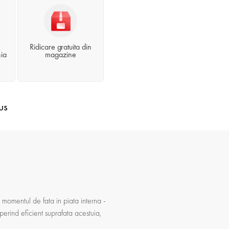
Ridicare gratuita din
ia
magazine
us
n momentul de fata in piata interna -
erind eficient suprafata acestuia,