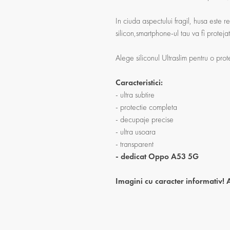
In ciuda aspectului fragil, husa este re
silicon,smartphone-ul tau va fi protejat 
Alege siliconul Ultraslim pentru o prote
Caracteristici:
- ultra subtire
- protectie completa
- decupaje precise
- ultra usoara
- transparent
- dedicat Oppo A53 5G
Imagini cu caracter informativ! 