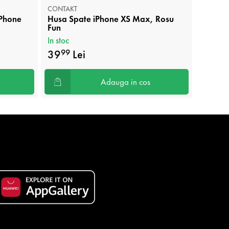
CONTAKT
CONTAK
iPhone
Husa Spate iPhone XS Max, Rosu
Husa B
Fun
In stoc
In stoc
39
Lei
44
99
99
Adauga in cos