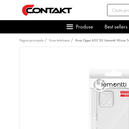
Produse
Best sellers
Pagina principala
Huse telefoane
Husa Oppo A53 5G Lemontti Silicon T