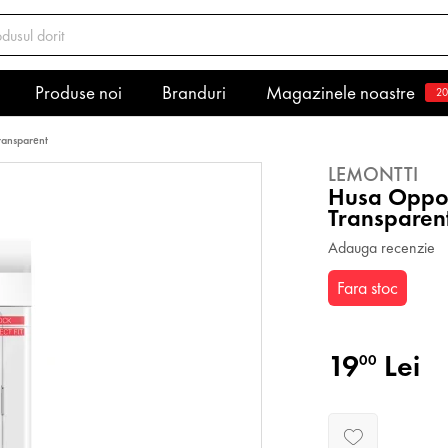
Produse noi
Branduri
Magazinele noastre
20
ransparent
LEMONTTI
Husa Oppo 
Transparen
Adauga recenzie
Fara stoc
19
Lei
00