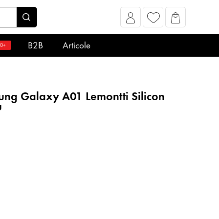
B2B
Articole
0+
ng Galaxy A01 Lemontti Silicon
u