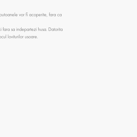
, butoanele vor fi acoperite, fara ca
ci fara sa indepartezi husa. Datorita
ul loviturilor usoare.