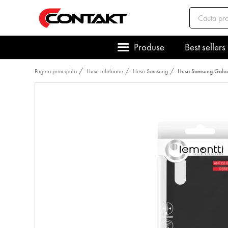
Produse
Best sellers
Pagina principala
Huse telefoane
Huse Samsung
Husa Samsung Galax