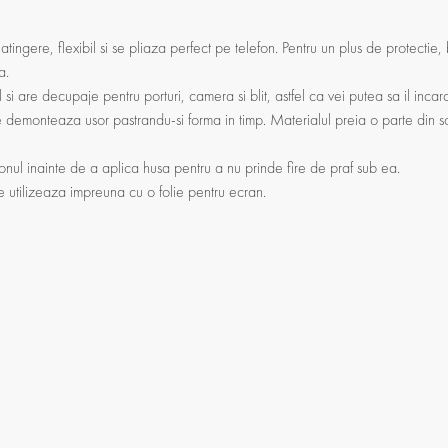
 atingere, flexibil si se pliaza perfect pe telefon. Pentru un plus de protectie
a.
 si are decupaje pentru porturi, camera si blit, astfel ca vei putea sa il incar
se demonteaza usor pastrandu-si forma in timp. Materialul preia o parte din soc
onul inainte de a aplica husa pentru a nu prinde fire de praf sub ea.
se utilizeaza impreuna cu o folie pentru ecran.