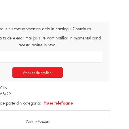
odus nu este momentan activ in catalogul Contakt.ro
ta de e-mail mai jos si te vom notifica in momentul cand
acesta revine in stoc.
Vreau sa fiu notificat
A01N
065429
ace parte din categoria:
Huse telefoane
Cere informatii