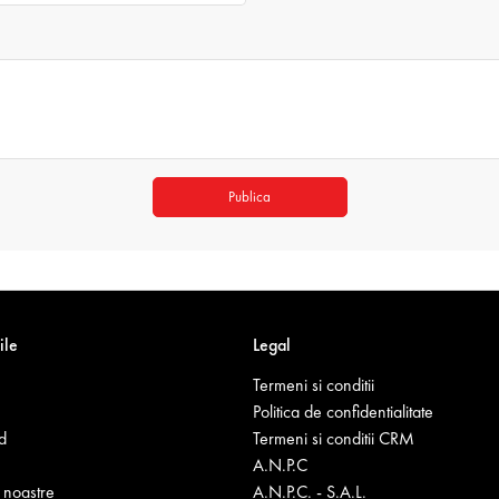
Publica
ile
Legal
Termeni si conditii
Politica de confidentialitate
d
Termeni si conditii CRM
A.N.P.C
noastre
A.N.P.C. - S.A.L.