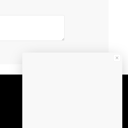
Info call-center:
L-V 09:00-16:00
Abonare la newsletter
Afli primul despre promotiile noastre
Aboneaza-te