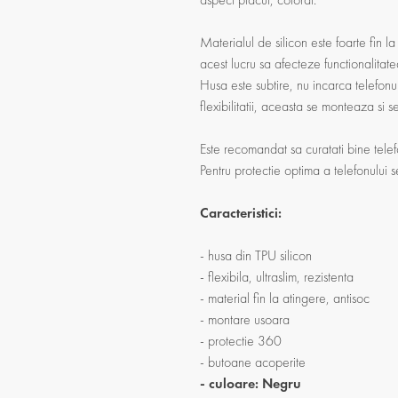
Materialul de silicon este foarte fin la
acest lucru sa afecteze functionalitate
Husa este subtire, nu incarca telefonul
flexibilitatii, aceasta se monteaza si 
Este recomandat sa curatati bine telef
Pentru protectie optima a telefonului 
Caracteristici:
- husa din TPU silicon
- flexibila, ultraslim, rezistenta
- material fin la atingere, antisoc
- montare usoara
- protectie 360
- butoane acoperite
- culoare: Negru