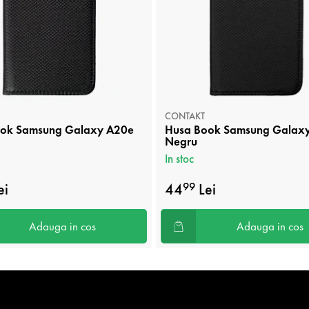
CONTAKT
ok Samsung Galaxy A20e
Husa Book Samsung Galax
Negru
In stoc
ei
44
Lei
99
Adauga in cos
Adauga in cos