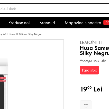
Produse noi
Branduri
Magazinele noastre
20
y A01 Lemontti Silicon Silky Negru
LEMONTTI
Husa Samsu
Silky Negr
Adauga recenzie
Fara stoc
19
Lei
00