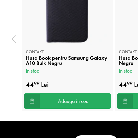
CONTAKT
CONTAKT
Husa Book pentru Samsung Galaxy
Husa Bo
A10 Bulk Negru
Negru
In stoc
In stoc
44
Lei
44
L
99
99
Adauga in cos