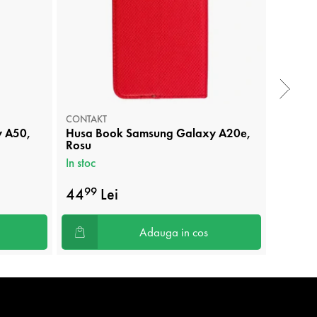
CONTAKT
CONTAK
y A50,
Husa Book Samsung Galaxy A20e,
Husa B
Rosu
Albast
In stoc
In stoc
44
Lei
44
99
99
Adauga in cos