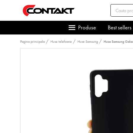
Produse
Best sellers
Pagina principala
Huse telefoane
Huse Samsung
Husa Samsung Galax