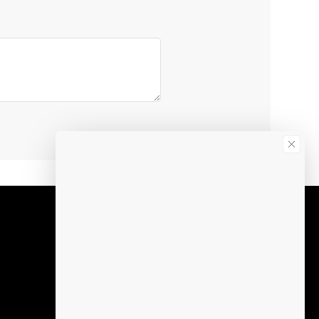
Info call-center:
L-V 09:00-16:00
Abonare la newsletter
Afli primul despre promotiile noastre
Aboneaza-te