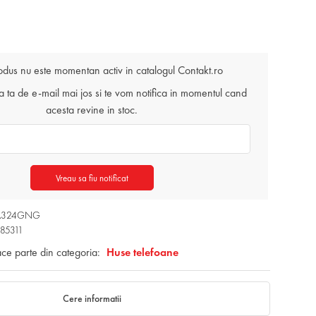
odus nu este momentan activ in catalogul Contakt.ro
ta de e-mail mai jos si te vom notifica in momentul cand
acesta revine in stoc.
Vreau sa fiu notificat
LKA324GNG
85311
ace parte din categoria:
Huse telefoane
Cere informatii