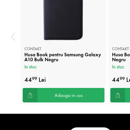
CONTAKT
CONTAKT
Husa Book pentru Samsung Galaxy
Husa Bo
A10 Bulk Negru
Negru
In stoc
In stoc
44
Lei
44
L
99
99
Adauga in cos