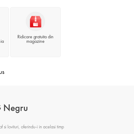
Ridicare gratuita din
ia
magazine
us
G Negru
 si lovituri, oferindu-i in acelasi timp