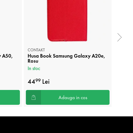
CONTAKT
CONTAK
y A50,
Husa Book Samsung Galaxy A20e,
Husa B
Rosu
Albast
In stoc
In stoc
44
Lei
44
99
99
Adauga in cos