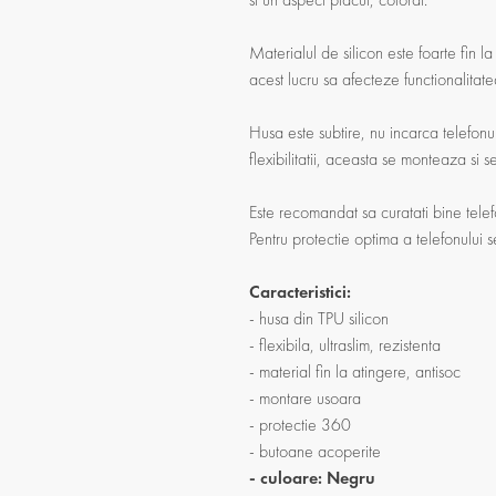
Materialul de silicon este foarte fin la
acest lucru sa afecteze functionalitate
Husa este subtire, nu incarca telefonul
flexibilitatii, aceasta se monteaza si 
Este recomandat sa curatati bine telef
Pentru protectie optima a telefonului 
Caracteristici:
- husa din TPU silicon
- flexibila, ultraslim, rezistenta
- material fin la atingere, antisoc
- montare usoara
- protectie 360
- butoane acoperite
- culoare: Negru