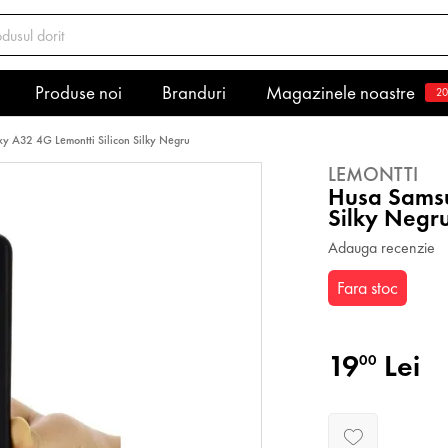
Produse noi
Branduri
Magazinele noastre
20
y A32 4G Lemontti Silicon Silky Negru
LEMONTTI
Husa Samsu
Silky Negr
Adauga recenzie
Fara stoc
19
Lei
00