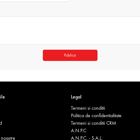
Publica
ile
Legal
Termeni si conditii
Politica de confidentialitate
d
Termeni si conditii CRM
A.N.P.C
noastre
A.N.P.C. - S.A.L.