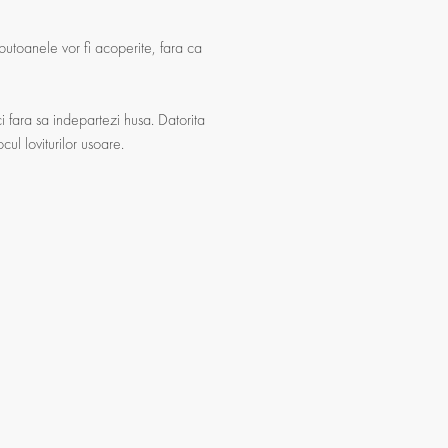
, butoanele vor fi acoperite, fara ca
ci fara sa indepartezi husa. Datorita
ul loviturilor usoare.