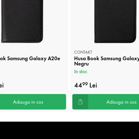
CONTAKT
ok Samsung Galaxy A20e
Husa Book Samsung Galax
Negru
In stoc
ei
44
Lei
99
Adauga in cos
Adauga in cos