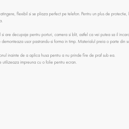
 atingere, flexibil si se pliaza perfect pe telefon. Pentru un plus de protectie
a.
 si are decupaje pentru porturi, camera si blit, astfel ca vei putea sa il incar
se demonteaza usor pastrandu-si forma in timp. Materialul preia o parte din soc
onul inainte de a aplica husa pentru a nu prinde fire de praf sub ea.
se utilizeaza impreuna cu o folie pentru ecran.