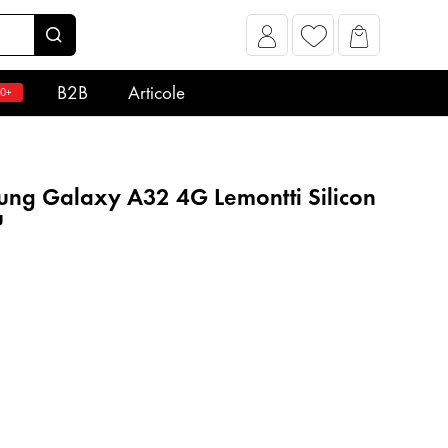
B2B
Articole
0+
ng Galaxy A32 4G Lemontti Silicon
u