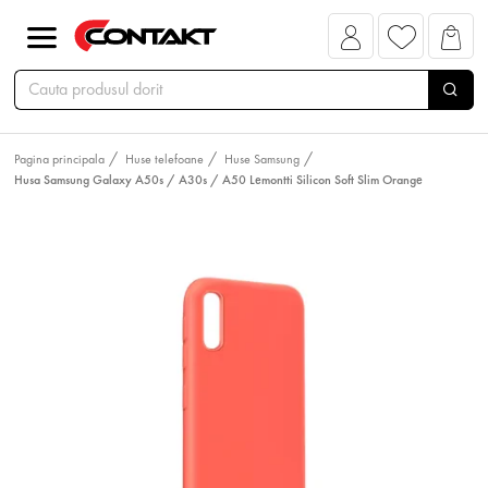
Pagina principala
Huse telefoane
Huse Samsung
Husa Samsung Galaxy A50s / A30s / A50 Lemontti Silicon Soft Slim Orange