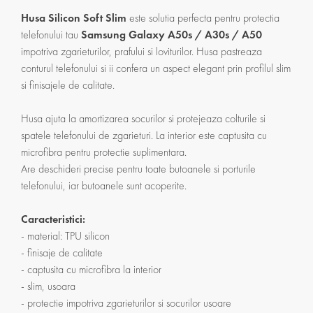
Husa Silicon Soft Slim
este solutia perfecta pentru protectia
telefonului tau
Samsung Galaxy A50s / A30s / A50
impotriva zgarieturilor, prafului si loviturilor. Husa pastreaza
conturul telefonului si ii confera un aspect elegant prin profilul slim
si finisajele de calitate.
Husa ajuta la amortizarea socurilor si protejeaza colturile si
spatele telefonului de zgarieturi. La interior este captusita cu
microfibra pentru protectie suplimentara.
Are deschideri precise pentru toate butoanele si porturile
telefonului, iar butoanele sunt acoperite.
Caracteristici:
- material: TPU silicon
- finisaje de calitate
- captusita cu microfibra la interior
- slim, usoara
- protectie impotriva zgarieturilor si socurilor usoare