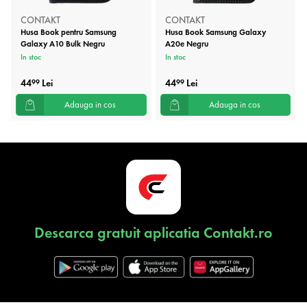
CONTAKT
CONTAKT
Husa Book pentru Samsung
Husa Book Samsung Galaxy
Galaxy A10 Bulk Negru
A20e Negru
In stoc
In stoc
44
Lei
44
Lei
99
99
Adauga in cos
Adauga in cos
Descarca gratuit aplicatia Contakt.ro