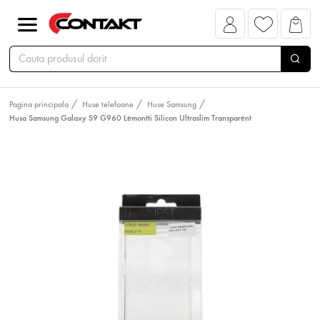
Pagina principala
Huse telefoane
Huse Samsung
Husa Samsung Galaxy S9 G960 Lemontti Silicon Ultraslim Transparent