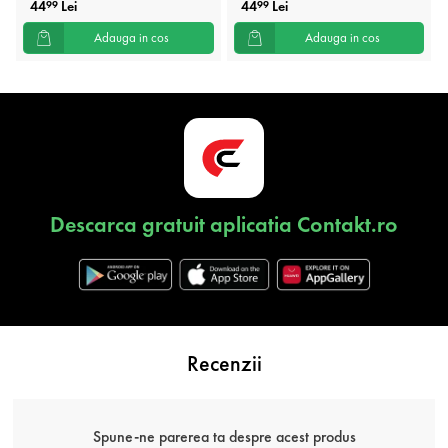
44
Lei
44
Lei
99
99
Adauga in cos
Adauga in cos
Descarca gratuit aplicatia Contakt.ro
Recenzii
Spune-ne parerea ta despre acest produs