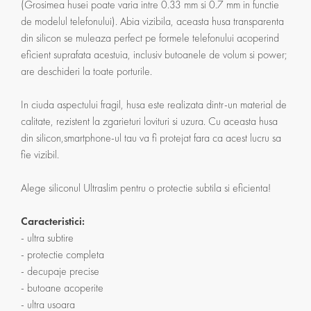
(Grosimea husei poate varia intre 0.33 mm si 0.7 mm in functie
de modelul telefonului). Abia vizibila, aceasta husa transparenta
din silicon se muleaza perfect pe formele telefonului acoperind
eficient suprafata acestuia, inclusiv butoanele de volum si power;
are deschideri la toate porturile.
In ciuda aspectului fragil, husa este realizata dintr-un material de
calitate, rezistent la zgarieturi lovituri si uzura. Cu aceasta husa
din silicon,smartphone-ul tau va fi protejat fara ca acest lucru sa
fie vizibil.
Alege siliconul Ultraslim pentru o protectie subtila si eficienta!
Caracteristici:
- ultra subtire
- protectie completa
- decupaje precise
- butoane acoperite
- ultra usoara