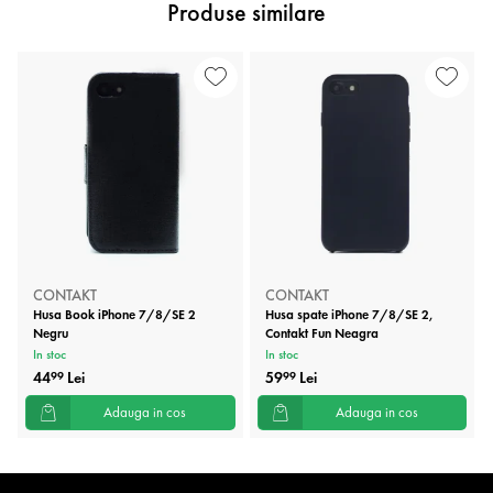
Produse similare
CONTAKT
CONTAKT
Husa Book iPhone 7/8/SE 2
Husa spate iPhone 7/8/SE 2,
Negru
Contakt Fun Neagra
In stoc
In stoc
44
Lei
59
Lei
99
99
Adauga in cos
Adauga in cos