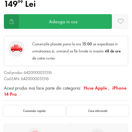
149
Lei
99
Adauga in cos
Comenzile plasate pana la ora
15:00
se expediaza in
urmatoarea zi, urmand sa fie livrate in maxim
48 de ore
de catre curier.
Cod produs: 6420000031516
Cod EAN: 6420000031516
Acest produs mai face parte din categoria:
Huse Apple ,
iPhone
14 Pro
Comanda rapida
Cere informatii