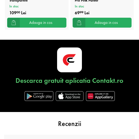
Transparent
Pro Pink Panter
In stoc
In stoc
109
Lei
69
Lei
00
99
Adauga in cos
Adauga in cos
Descarca gratuit aplicatia Contakt.ro
Recenzii