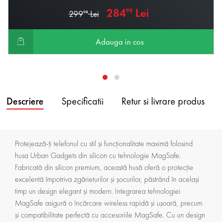
284
Lei
98
299
Lei
98
Adauga in cos
Descriere
Specificatii
Retur si livrare produs
Protejează-ți telefonul cu stil și funcționalitate maximă folosind
husa Urban Gadgets din silicon cu tehnologie MagSafe.
Fabricată din silicon premium, această husă oferă o protecție
excelentă împotriva zgârieturilor și șocurilor, păstrând în același
timp un design elegant și modern. Integrarea tehnologiei
MagSafe asigură o încărcare wireless rapidă și ușoară, precum
și compatibilitate perfectă cu accesoriile MagSafe. Cu un design