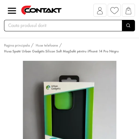
Pagina principala
Huse telefoane
Husa Spate Urban Gadgets Silicon Soft MagSafe pentru iPhone 14 Pro Negru