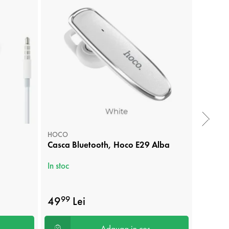
HOCO
FOREVER
Casca Bluetooth, Hoco E29 Alba
Casti t
3.5mm,
In stoc
In stoc
49
Lei
35
99
00
Adauga in cos