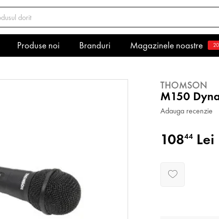
Produse noi
Branduri
Magazinele noastre
20
THOMSON
M150 Dyna
Adauga recenzie
108
Lei
44