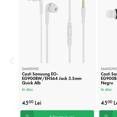
SAMSUNG
SAMSUN
Casti Samsung EO-
Casti S
EG900BW/EHS64 Jack 3.5mm
EG900B
Quick Alb
Negru
In stoc
In stoc
45
Lei
45
L
00
00
Adauga in cos