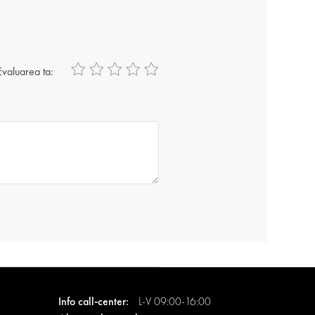
Evaluarea ta:
Info call-center:
L-V 09:00-16:00