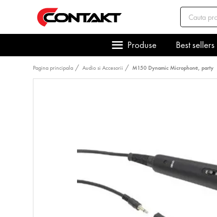
Produse
Best sellers
Pagina principala
Audio si Accesorii
M150 Dynamic Microphone, party