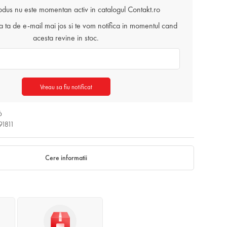
odus nu este momentan activ in catalogul Contakt.ro
ta de e-mail mai jos si te vom notifica in momentul cand
acesta revine in stoc.
Vreau sa fiu notificat
6
91811
Cere informatii