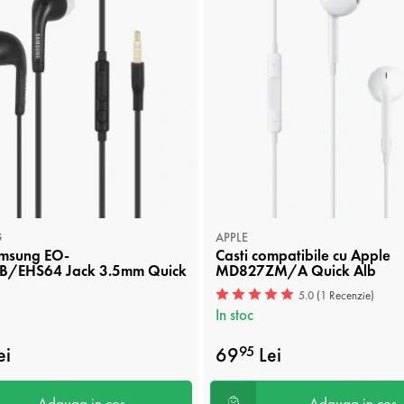
G
APPLE
amsung EO-
Casti compatibile cu Apple
B/EHS64 Jack 3.5mm Quick
MD827ZM/A Quick Alb
5.0
(1 Recenzie)
In stoc
ei
69
Lei
95
Adauga in cos
Adauga in cos