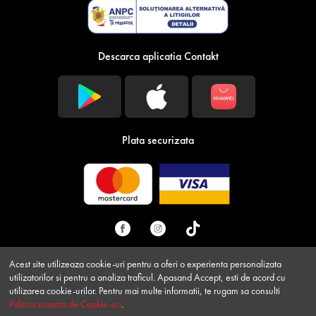
Descarca aplicatia Contakt
Plata securizata
Acest site utilizeaza cookie-uri pentru a oferi o experienta personalizata
utilizatorilor si pentru a analiza traficul. Apasand Accept, esti de acord cu
Descarca GRATUIT aplicatia Contakt!
© Contakt.ro 2026 - Toate drepturile rezervate CONTAKT
utilizarea cookie-urilor. Pentru mai multe informatii, te rugam sa consulti
EXPRESS LOGISTIK SA RO33220770 J2014001351359 Strada
Devino membru in Club Contakt si profita de reduceri
Politica noastra de Cookie-uri
.
XI, 3-5, 1, Sag, Timis
exclusive, online sau in magazine!