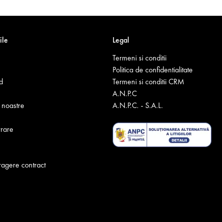
ile
Legal
Termeni si conditii
Politica de confidentialitate
d
Termeni si conditii CRM
A.N.P.C
noastre
A.N.P.C. - S.A.L.
vrare
ragere contract