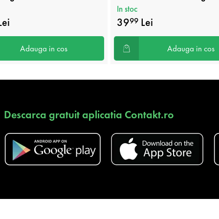
In stoc
Lei
39
Lei
99
Adauga in cos
Adauga in cos
Descarca gratuit aplicatia Contakt.ro