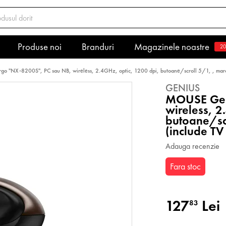
Produse noi
Branduri
Magazinele noastre
20
o "NX-8200S", PC sau NB, wireless, 2.4GHz, optic, 1200 dpi, butoane/scroll 5/1, , mar
GENIUS
MOUSE Gen
wireless, 2
butoane/sc
(include TV
Adauga recenzie
Fara stoc
127
Lei
83