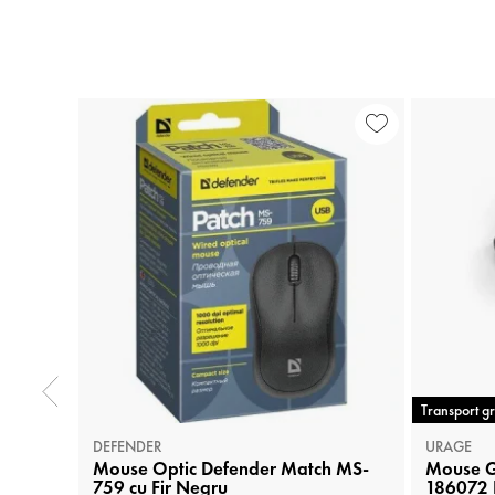
Transport gr
DEFENDER
URAGE
Mouse Optic Defender Match MS-
Mouse G
759 cu Fir Negru
186072