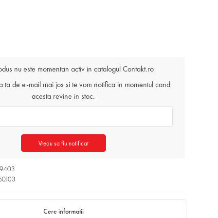
odus nu este momentan activ in catalogul Contakt.ro
ta de e-mail mai jos si te vom notifica in momentul cand
acesta revine in stoc.
Vreau sa fiu notificat
29403
60103
Cere informatii