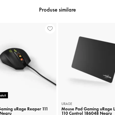
Produse similare
atuit
URAGE
aming uRage Reaper 111
Mouse Pad Gaming uRage Le
 Negru
110 Control 186048 Negru