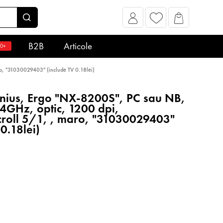
B2B
Articole
0+
o, "31030029403" (include TV 0.18lei)
ius, Ergo "NX-8200S", PC sau NB,
.4GHz, optic, 1200 dpi,
roll 5/1, , maro, "31030029403"
 0.18lei)