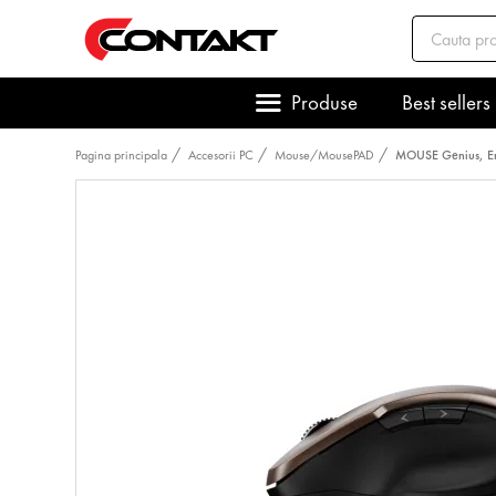
Produse
Best sellers
Pagina principala
Accesorii PC
Mouse/MousePAD
MOUSE Genius, Erg