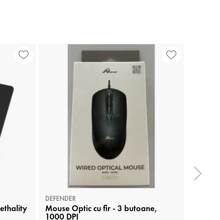
DEFENDER
CONTAK
thality
Mouse Optic cu fir - 3 butoane,
MOUSE
1000 DPI
BUTOA