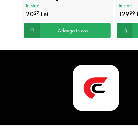
In stoc
In stoc
20
Lei
129
27
99
Adauga in cos