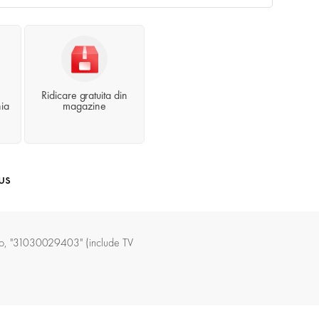
Ridicare gratuita din
ia
magazine
us
ro, "31030029403" (include TV