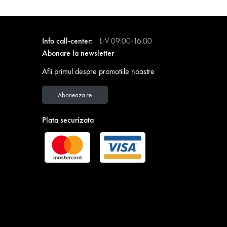
Info call-center:
L-V 09:00-16:00
Abonare la newsletter
Afli primul despre promotiile noastre
Aboneaza-te
Plata securizata
Descarca GRATUIT aplicatia Contakt!
Devino membru in Club Contakt si profita de reduceri
exclusive, online sau in magazine!