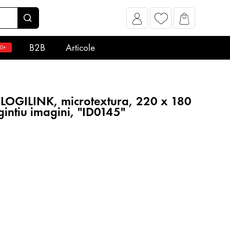
B2B
Articole
0+
OGILINK, microtextura, 220 x 180
intiu imagini, "ID0145"