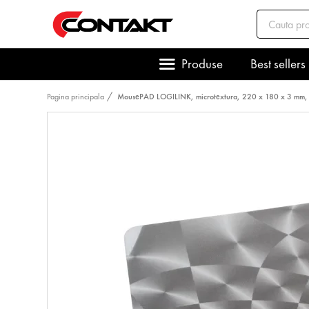
Produse
Best sellers
Pagina principala
MousePAD LOGILINK, microtextura, 220 x 180 x 3 mm, a