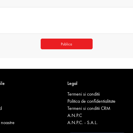
Publica
ile
Legal
Termeni si conditii
Politica de confidentialitate
d
Termeni si conditii CRM
A.N.P.C
noastre
A.N.P.C. - S.A.L.