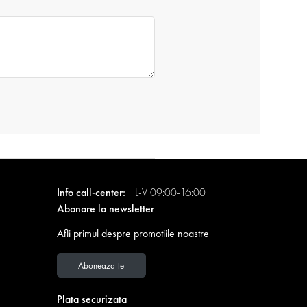
Info call-center:
L-V 09:00-16:00
Abonare la newsletter
Afli primul despre promotiile noastre
Aboneaza-te
Plata securizata