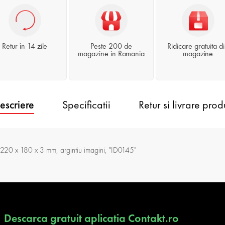
Retur în 14 zile
Peste 200 de
Ridicare gratuita d
magazine in Romania
magazine
escriere
Specificatii
Retur si livrare prod
20 x 180 x 3 mm, argintiu imagini, "ID0145"
Descarca gratuit aplicatia Contakt.ro