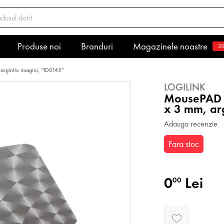
Produse noi
Branduri
Magazinele noastre
20
rgintiu imagini, "ID0145"
LOGILINK
MousePAD L
x 3 mm, arg
Adauga recenzie
Fara stoc
0
Lei
00