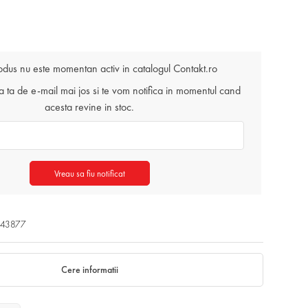
odus nu este momentan activ in catalogul Contakt.ro
ta de e-mail mai jos si te vom notifica in momentul cand
acesta revine in stoc.
Vreau sa fiu notificat
043877
Cere informatii