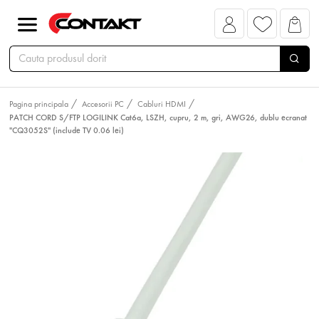
Pagina principala
Accesorii PC
Cabluri HDMI
PATCH CORD S/FTP LOGILINK Cat6a, LSZH, cupru, 2 m, gri, AWG26, dublu ecranat
"CQ3052S" (include TV 0.06 lei)