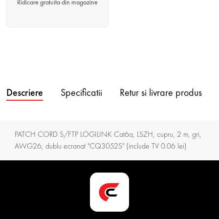
Ridicare gratuita din magazine
Descriere
Specificatii
Retur si livrare produs
PATCH CORD S/FTP LOGILINK Cat6a, LSZH, cupru, 2 m, gri,
AWG26, dublu ecranat "CQ3052S" (include TV 0.06 lei)