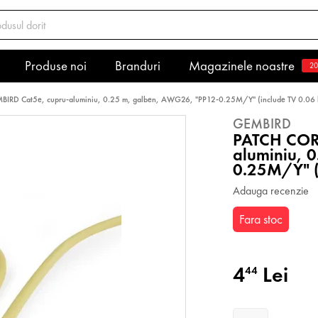
Produse noi
Branduri
Magazinele noastre
20
RD Cat5e, cupru-aluminiu, 0.25 m, galben, AWG26, "PP12-0.25M/Y" (include TV 0.06 
GEMBIRD
PATCH COR
aluminiu, 
0.25M/Y" (i
Adauga recenzie
Fara stoc
4
Lei
44