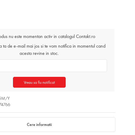
odus nu este momentan activ in catalogul Contakt.ro
ta de e-mail mai jos si te vom notifica in momentul cand
acesta revine in stoc.
Vreau sa fiu notificat
.25M/Y
74766
Cere informatii