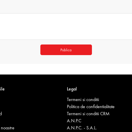
Publica
ile
Legal
Termeni si conditii
Politica de confidentialitate
d
Termeni si conditii CRM
A.N.P.C
noastre
A.N.P.C. - S.A.L.