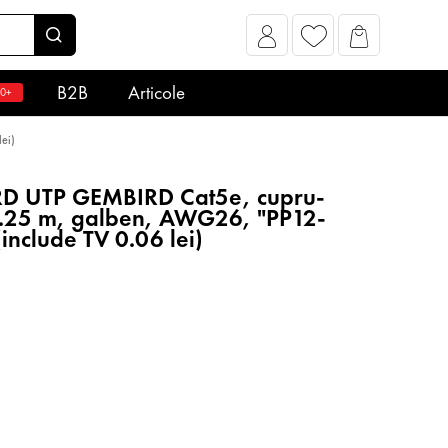
B2B
Articole
0+
lei)
D UTP GEMBIRD Cat5e, cupru-
0.25 m, galben, AWG26, "PP12-
nclude TV 0.06 lei)