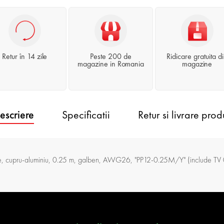
Retur în 14 zile
Peste 200 de
Ridicare gratuita d
magazine in Romania
magazine
escriere
Specificatii
Retur si livrare prod
pru-aluminiu, 0.25 m, galben, AWG26, "PP12-0.25M/Y" (include TV 0