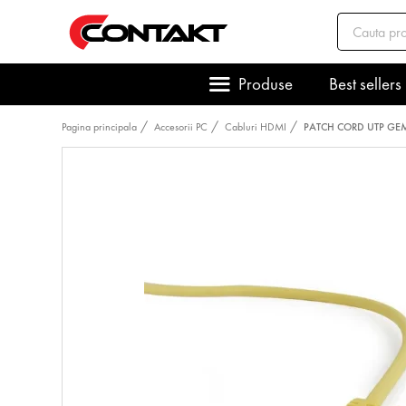
Produse
Best sellers
Pagina principala
Accesorii PC
Cabluri HDMI
PATCH CORD UTP GEMBI