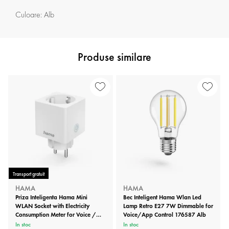
Culoare: Alb
Produse similare
Transport gratuit
HAMA
HAMA
Priza Inteligenta Hama Mini
Bec Inteligent Hama Wlan Led
WLAN Socket with Electricity
Lamp Retro E27 7W Dimmable for
Consumption Meter for Voice /
Voice/App Control 176587 Alb
App Con 176575 Alb
In stoc
In stoc