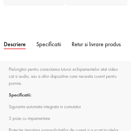
Descriere
Specificatii
Retur si livrare produs
Prelungitor pentru conectarea tuturor echipamentelor atat video
cat si audio, sau a altor dispozitive care necesita curent pentru
pornire.
Specificatii:
Siguranta automata integrata in comutator
5 prize cu impamantare
Protectie impotriva suprasolicitatilor de curent si a scurtcircuitelor