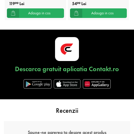
119
Lei
54
Lei
99
99
Adauga in cos
Adauga in cos
Descarca gratuit aplicatia Contakt.ro
Recenzii
Spune-ne parerea ta despre acest produs