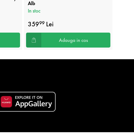
Alb
In stoc
In stoc
359
Lei
359
99
9
Adauga in cos