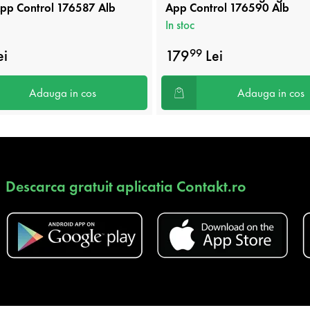
pp Control 176587 Alb
App Control 176590 Alb
In stoc
ei
179
Lei
99
Adauga in cos
Adauga in cos
Descarca gratuit aplicatia Contakt.ro