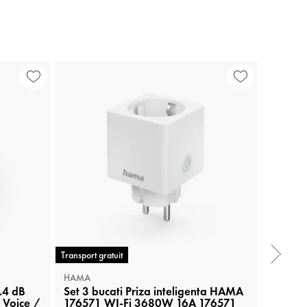
Transport gratuit
Transport 
HAMA
HAMA
.4 dB
Set 3 bucati Priza inteligenta HAMA
Lampa 
 Voice /
176571 WI-Fi 3680W 16A 176571
Gradi