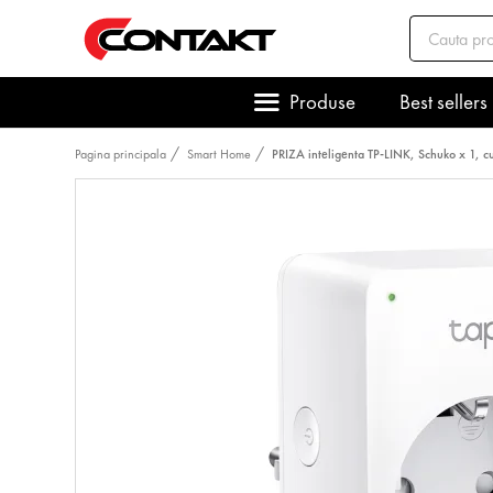
Produse
Best sellers
Pagina principala
Smart Home
PRIZA inteligenta TP-LINK, Schuko x 1, c