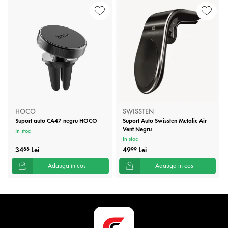
HOCO
SWISSTEN
Suport auto CA47 negru HOCO
Suport Auto Swissten Metalic Air
Vent Negru
In stoc
In stoc
34
Lei
49
Lei
88
99
Adauga in cos
Adauga in cos